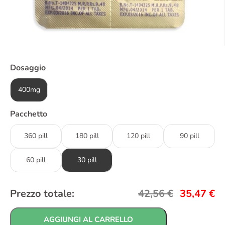
Dosaggio
400mg
Pacchetto
360 pill
180 pill
120 pill
90 pill
60 pill
30 pill
Prezzo totale:
42,56
€
35,47
€
AGGIUNGI AL CARRELLO