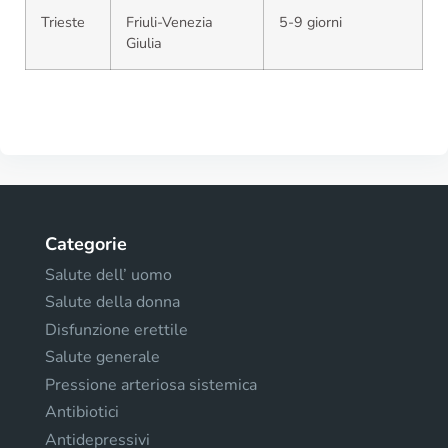
Trieste
Friuli-Venezia
5-9 giorni
Giulia
Categorie
Salute dell’ uomo
Salute della donna
Disfunzione erettile
Salute generale
Pressione arteriosa sistemica
Antibiotici
Antidepressivi