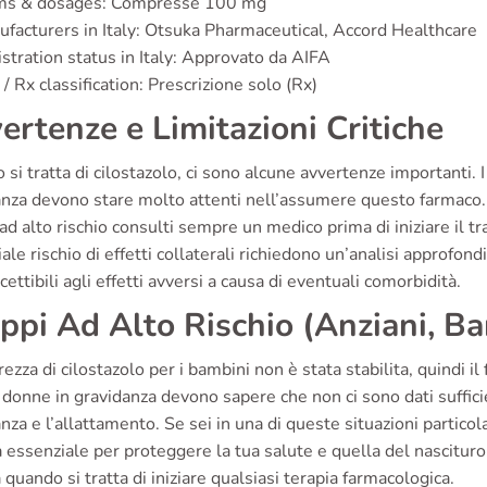
ms & dosages: Compresse 100 mg
facturers in Italy: Otsuka Pharmaceutical, Accord Healthcare
stration status in Italy: Approvato da AIFA
/ Rx classification: Prescrizione solo (Rx)
ertenze e Limitazioni Critiche
si tratta di cilostazolo, ci sono alcune avvertenze importanti. I
anza devono stare molto attenti nell’assumere questo farmaco.
ad alto rischio consulti sempre un medico prima di iniziare il tr
ale rischio di effetti collaterali richiedono un’analisi approfon
cettibili agli effetti avversi a causa di eventuali comorbidità.
ppi Ad Alto Rischio (Anziani, B
rezza di cilostazolo per i bambini non è stata stabilita, quindi 
 donne in gravidanza devono sapere che non ci sono dati suffici
nza e l’allattamento. Se sei in una di queste situazioni particol
 essenziale per proteggere la tua salute e quella del nascitur
a quando si tratta di iniziare qualsiasi terapia farmacologica.