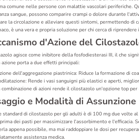
ma comune nelle persone con malattie vascolari periferiche. 
nza sangue, possono comparire crampi o dolore durante l'attività
are la circolazione e alleviare questi sintomi, permettendo di
aco, è una vera e propria soluzione per chi cerca di riprendere i
canismo d'Azione del Cilostazo
stazolo agisce come inibitore della fosfodiesterasi III, il che sig
azione porta a due effetti principali:
izione dell'aggregazione piastrinica: Riduce la formazione di coa
dilatazione: Rende i vasi sanguigni più elastici e aperti, miglior
combinazione di azioni rende il cilostazolo un'opzione top per c
aggio e Modalità di Assunzione
 standard di cilostazolo per gli adulti è di 100 mg due volte 
prima dei pasti per massimizzare l'assorbimento e l'efficacia. 
la appena possibile, ma mai raddoppiare le dosi per recuperare
atamente assistenza medica.