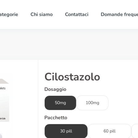
ategorie
Chi siamo
Contattaci
Domande freque
Cilostazolo
Dosaggio
50mg
100mg
Pacchetto
30 pill
60 pill