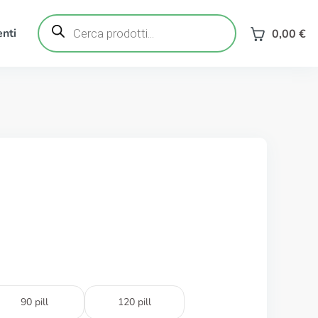
Ricerca
prodotti
nti
0,00
€
90 pill
120 pill