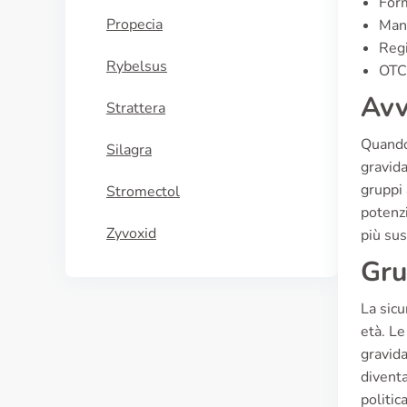
For
Propecia
Manu
Regi
Rybelsus
OTC 
Avv
Strattera
Quando 
Silagra
gravid
gruppi 
Stromectol
potenzi
Zyvoxid
più sus
Gru
La sicu
età. Le
gravida
diventa
politic