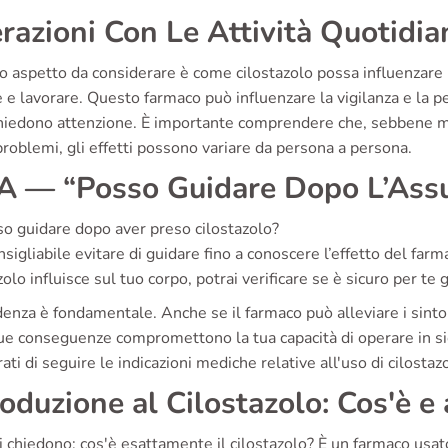
erazioni Con Le Attività Quotidia
o aspetto da considerare è come cilostazolo possa influenzare la 
 e lavorare. Questo farmaco può influenzare la vigilanza e la pe
chiedono attenzione. È importante comprendere che, sebbene m
roblemi, gli effetti possono variare da persona a persona.
 — “Posso Guidare Dopo L’Ass
so guidare dopo aver preso cilostazolo?
nsigliabile evitare di guidare fino a conoscere l’effetto del fa
zolo influisce sul tuo corpo, potrai verificare se è sicuro per te 
enza è fondamentale. Anche se il farmaco può alleviare i sintom
ue conseguenze compromettono la tua capacità di operare in sic
ati di seguire le indicazioni mediche relative all'uso di cilostaz
roduzione al Cilostazolo: Cos'è e
i chiedono: cos'è esattamente il cilostazolo? È un farmaco usato