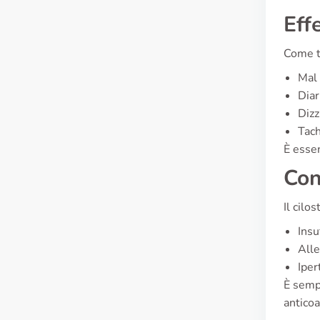
Eff
Come tu
Mal 
Diar
Diz
Tach
È essen
Con
Il cilo
Insu
Alle
Iper
È sempr
anticoa