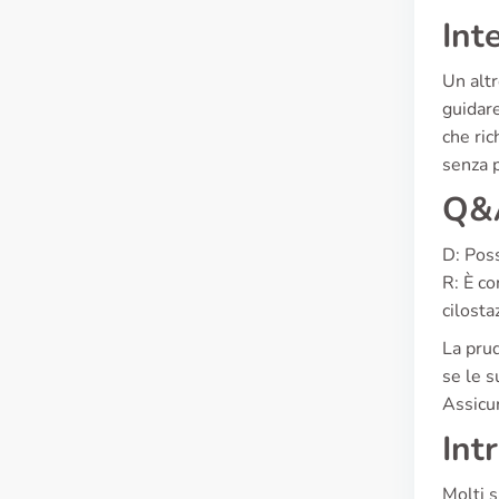
Int
Un altr
guidare
che ri
senza p
Q&A
D: Pos
R: È co
cilosta
La prud
se le s
Assicur
Int
Molti s