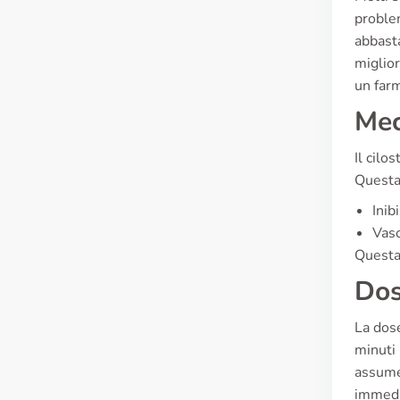
proble
abbasta
miglior
un farm
Mec
Il cilo
Questa 
Inib
Vaso
Questa 
Dos
La dose
minuti 
assumer
immedi