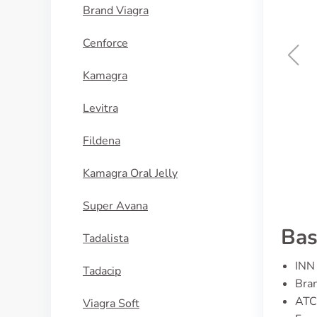
Brand Viagra
Cenforce
Kamagra
Diamox
Levitra
ACQUISTA
Fildena
Kamagra Oral Jelly
Super Avana
Bas
Tadalista
INN 
Tadacip
Bran
ATC
Viagra Soft