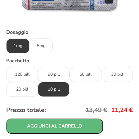
Dosaggio
1mg
5mg
Pacchetto
120 pill
90 pill
60 pill
30 pill
20 pill
10 pill
Prezzo totale:
13,49
€
11,24
€
AGGIUNGI AL CARRELLO