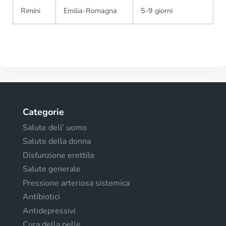
Rimini
Emilia-Romagna
5-9 giorni
Categorie
Salute dell’ uomo
Salute della donna
Disfunzione erettile
Salute generale
Pressione arteriosa sistemica
Antibiotici
Antidepressivi
Cura della pelle