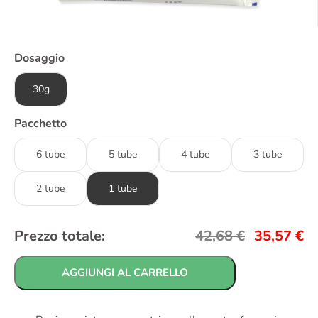
Dosaggio
30g
Pacchetto
6 tube
5 tube
4 tube
3 tube
2 tube
1 tube
Prezzo totale:
42,68
€
35,57
€
AGGIUNGI AL CARRELLO