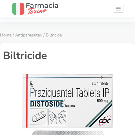
Home
/
Antiparassitari
/ Biltricide
Biltricide