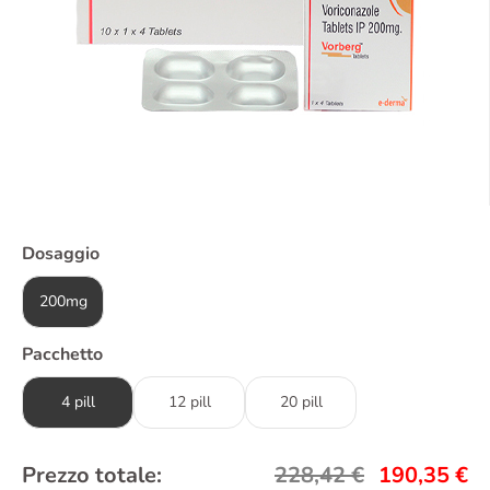
Dosaggio
200mg
Pacchetto
4 pill
12 pill
20 pill
Prezzo totale:
228,42
€
190,35
€