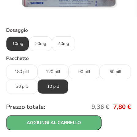
Dosaggio
10mg
20mg
40mg
Pacchetto
180 pill
120 pill
90 pill
60 pill
30 pill
10 pill
Prezzo totale:
9,36
€
7,80
€
AGGIUNGI AL CARRELLO