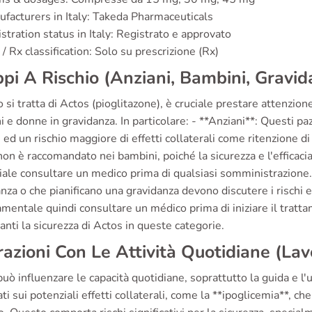
facturers in Italy: Takeda Pharmaceuticals
stration status in Italy: Registrato e approvato
/ Rx classification: Solo su prescrizione (Rx)
pi A Rischio (Anziani, Bambini, Gravid
si tratta di Actos (pioglitazone), è cruciale prestare attenzione
 e donne in gravidanza. In particolare: - **Anziani**: Questi pa
 ed un rischio maggiore di effetti collaterali come ritenzione di 
on è raccomandato nei bambini, poiché la sicurezza e l'efficacia 
ale consultare un medico prima di qualsiasi somministrazione. 
nza o che pianificano una gravidanza devono discutere i rischi e
mentale quindi consultare un médico prima di iniziare il trattam
anti la sicurezza di Actos in queste categorie.
razioni Con Le Attività Quotidiane (Lav
uò influenzare le capacità quotidiane, soprattutto la guida e l'
ti sui potenziali effetti collaterali, come la **ipoglicemia**, 