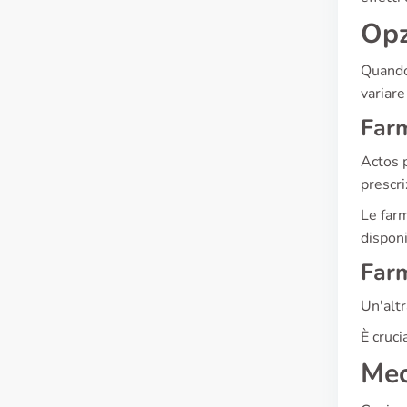
Opz
Quando
variare
Farm
Actos 
prescri
Le farm
disponi
Farm
Un'altr
È cruci
Mec