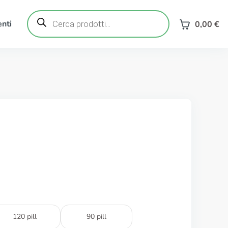
Ricerca
prodotti
nti
0,00
€
120 pill
90 pill