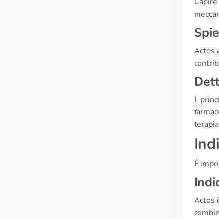
Capire 
meccan
Spie
Actos a
contrib
Dett
Il prin
farmaco
terapia
Ind
È impor
Indi
Actos è
combina