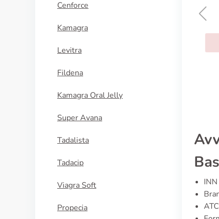
Cenforce
Kamagra
Ddavp
Levitra
ACQUISTA
Fildena
Kamagra Oral Jelly
Super Avana
Avv
Tadalista
Bas
Tadacip
INN 
Viagra Soft
Bran
ATC
Propecia
For