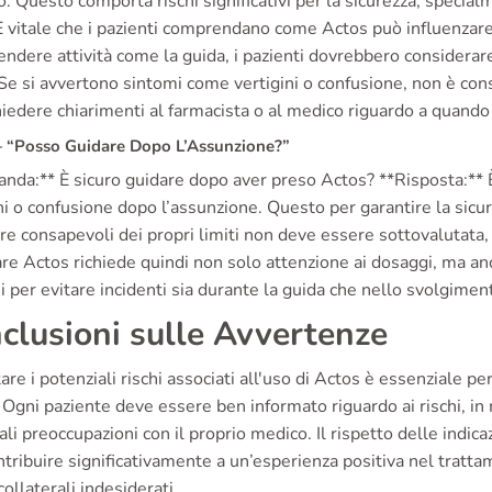
. Questo comporta rischi significativi per la sicurezza, special
È vitale che i pazienti comprendano come Actos può influenzare 
endere attività come la guida, i pazienti dovrebbero considerare
Se si avvertono sintomi come vertigini o confusione, non è consi
hiedere chiarimenti al farmacista o al medico riguardo a quando 
“Posso Guidare Dopo L’Assunzione?”
nda:** È sicuro guidare dopo aver preso Actos? **Risposta:** È
ni o confusione dopo l’assunzione. Questo per garantire la sicur
re consapevoli dei propri limiti non deve essere sottovalutata, 
are Actos richiede quindi non solo attenzione ai dosaggi, ma a
i per evitare incidenti sia durante la guida che nello svolgimento
clusioni sulle Avvertenze
are i potenziali rischi associati all'uso di Actos è essenziale pe
 Ogni paziente deve essere ben informato riguardo ai rischi, in
li preoccupazioni con il proprio medico. Il rispetto delle indica
tribuire significativamente a un’esperienza positiva nel trattam
 collaterali indesiderati.