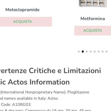
Metoclopramide
Metformina
ACQUISTA
ACQUISTA
ertenze Critiche e Limitazioni
ic Actos Information
(International Nonproprietary Name): Pioglitazone
d names available in Italy: Actos
 Code: A10BG03
ms & dosages: Compresse da 15 mg, 30 mg, 45 mg