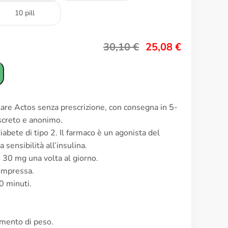
10 pill
30,10
€
25,08
€
tare Actos senza prescrizione, con consegna in 5-
iscreto e anonimo.
abete di tipo 2. Il farmaco è un agonista del
ensibilità all’insulina.
 30 mg una volta al giorno.
ompressa.
0 minuti.
umento di peso.