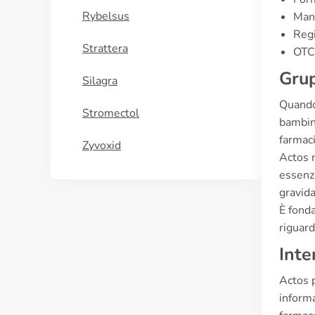
Rybelsus
Manu
Regi
Strattera
OTC 
Grup
Silagra
Quando 
Stromectol
bambini
farmaci
Zyvoxid
Actos n
essenzi
gravida
È fonda
riguard
Inte
Actos p
informa