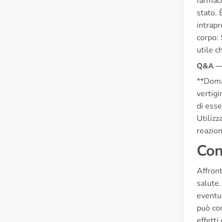
farmaco
stato. 
intrapr
corpo: 
utile c
Q&A — 
**Doma
vertigi
di esse
Utilizz
reazion
Con
Affront
salute.
eventua
può con
effetti