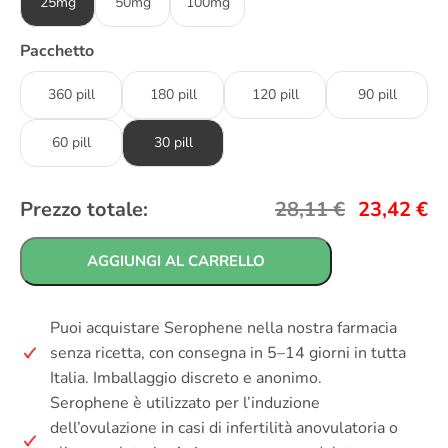
25mg
50mg
100mg
Pacchetto
360 pill
180 pill
120 pill
90 pill
60 pill
30 pill
Prezzo totale:
28,11
€
23,42
€
AGGIUNGI AL CARRELLO
Puoi acquistare Serophene nella nostra farmacia
senza ricetta, con consegna in 5–14 giorni in tutta
Italia. Imballaggio discreto e anonimo.
Serophene è utilizzato per l’induzione
dell’ovulazione in casi di infertilità anovulatoria o