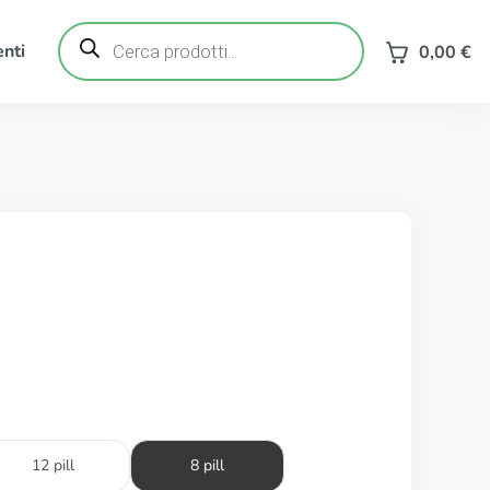
Ricerca
prodotti
nti
0,00
€
12 pill
8 pill