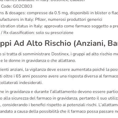
 Code: G02CB03
s & dosages: compresse da 0.5 mg, disponibili in blister o fla
facturers in Italy: Pfizer, numerosi produttori generici
stration status in Italy: approvato come farmaco soggetto a pr
/ Rx classification: solo su prescrizione
ppi Ad Alto Rischio (Anziani, B
si tratta di somministrare Dostinex, i gruppi ad alto rischio m
 e le donne in gravidanza o che allattano.
ienti anziani, la vigilanza deve essere aumentata poiché la poss
i oltre i 65 anni possono avere una risposta diversa al farmac
 collaterali indesiderati.
e in gravidanza e durante l'allattamento devono essere partico
o alla sicurezza del farmaco in gravidanza, pertanto il suo uti
 considerando i benefici rispetto ai potenziali rischi. L’allatt
ndato a causa della possibilità che il farmaco possa passare ne