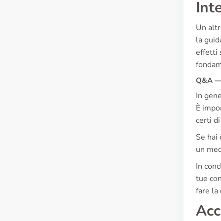
Int
Un altr
la guid
effetti
fondame
Q&A — 
In gene
È impor
certi d
Se hai 
un medi
In conc
tue con
fare la
Acc