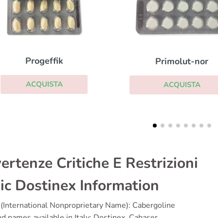
Anastrozolo
Primolut-nor
ACQUISTA
ACQUISTA
ertenze Critiche E Restrizioni
ic Dostinex Information
(International Nonproprietary Name): Cabergoline
d names available in Italy: Dostinex, Cabaser