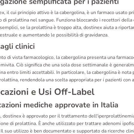
gazione semplificata per i pazienti
x, il cui principio attivo è la cabergolina, è un farmaco usato p
 di prolattina nel sangue. Funziona bloccando i recettori della d
semplici, se la prolattina è troppo alta, dostinex aiuta a riportar
estruale e aumentando le possibilità di gravidanza.
agli clinici
to di vista farmacologico, la cabergolina presenta una farmacoc
mivita. Ciò significa che una sola dose settimanale è generalme
ina entro limiti accettabili. In particolare, la cabergolina è not
rolattina, rendendola una scelta appropriata per i pazienti con 
icazioni e Usi Off-Label
cazioni mediche approvate in Italia
ia, dostinex è approvato per il trattamento dell'iperprolattinemi
one di prolattina. È anche utilizzato per trattare adenomi ipofisa
Il suo utilizzo è ben documentato e supportato da ricerche clin