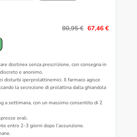
80,95
€
67,46
€
tare dostinex senza prescrizione, con consegna in
o discreto e anonimo.
 disturbi iperprolattinemici. Il farmaco agisce
ccando la secrezione di prolattina dalla ghiandola
 mg a settimana, con un massimo consentito di 2
presse orali.
nte entro 2-3 giorni dopo l’assunzione.
imane.