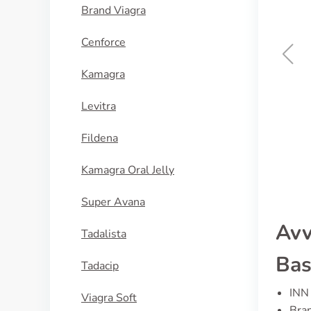
Brand Viagra
Cenforce
Kamagra
Progeffik
Levitra
ACQUISTA
Fildena
Kamagra Oral Jelly
Super Avana
Avv
Tadalista
Bas
Tadacip
INN 
Viagra Soft
Bran