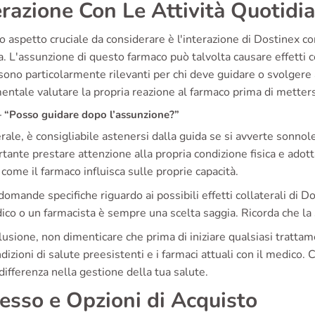
erazione Con Le Attività Quotidi
o aspetto cruciale da considerare è l'interazione di Dostinex con 
a. L'assunzione di questo farmaco può talvolta causare effetti
 sono particolarmente rilevanti per chi deve guidare o svolgere 
ntale valutare la propria reazione al farmaco prima di mettersi
“Posso guidare dopo l’assunzione?”
rale, è consigliabile astenersi dalla guida se si avverte sonno
tante prestare attenzione alla propria condizione fisica e adot
i come il farmaco influisca sulle proprie capacità.
domande specifiche riguardo ai possibili effetti collaterali di 
co o un farmacista è sempre una scelta saggia. Ricorda che la s
lusione, non dimenticare che prima di iniziare qualsiasi tratt
dizioni di salute preesistenti e i farmaci attuali con il medico. C
 differenza nella gestione della tua salute.
esso e Opzioni di Acquisto