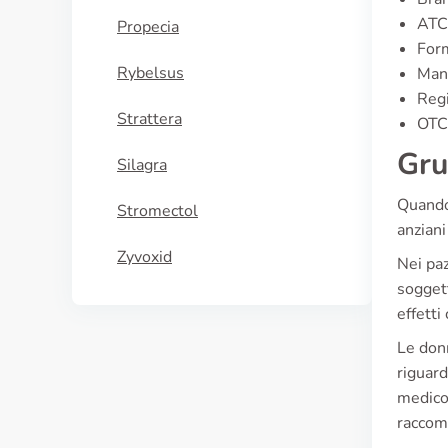
ATC
Propecia
Form
Rybelsus
Manu
Regi
Strattera
OTC 
Gru
Silagra
Quando 
Stromectol
anziani
Zyvoxid
Nei paz
soggett
effetti
Le donn
riguard
medico,
raccoma