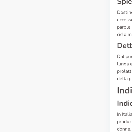
Spie
Dostine
eccesso
parole 
ciclo m
Dett
Dal pun
lunga e
prolatt
della p
Ind
Indi
In Ital
produzi
donne. 