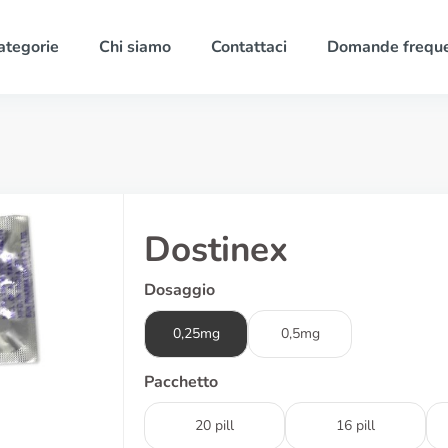
ategorie
Chi siamo
Contattaci
Domande freque
Dostinex
Dosaggio
0,25mg
0,5mg
Pacchetto
20 pill
16 pill