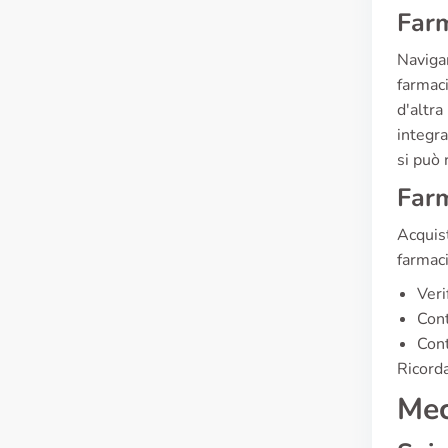
Farm
Navigar
farmaci
d'altra
integra
si può 
Farm
Acquist
farmaci
Veri
Cont
Cont
Ricorda
Mec