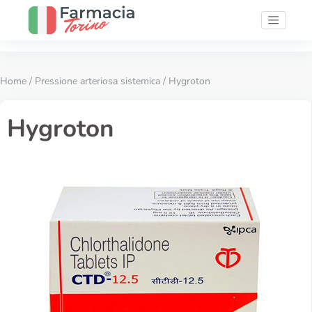
Home
/
Pressione arteriosa sistemica
/ Hygroton
Hygroton