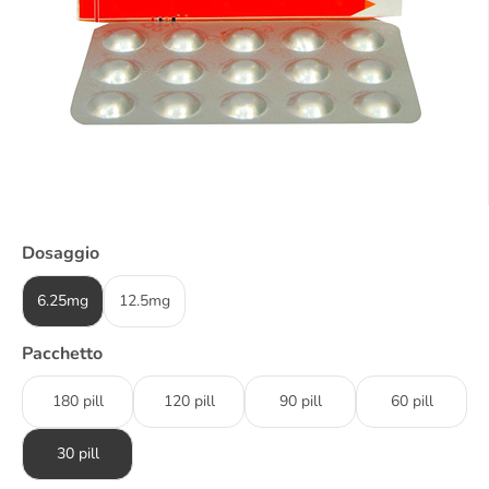
Dosaggio
6.25mg
12.5mg
Pacchetto
180 pill
120 pill
90 pill
60 pill
30 pill