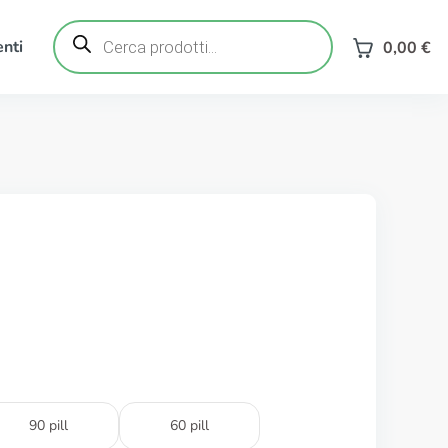
Ricerca
prodotti
nti
0,00
€
90 pill
60 pill