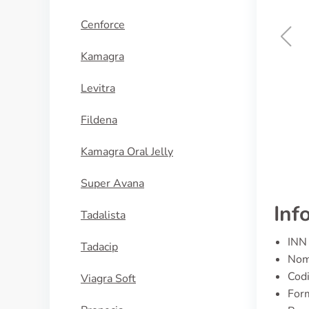
Cenforce
Kamagra
Red Viagra
Levitra
ACQUISTA
Fildena
Kamagra Oral Jelly
Super Avana
Inf
Tadalista
INN 
Tadacip
Nome
Cod
Viagra Soft
Form