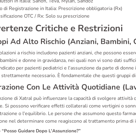
uttori in Italia: Sanofi, Teva, Mylan, Sandoz
o di Registrazione in Italia: Prescrizione obbligatoria (Rx)
sificazione OTC / Rx: Solo su prescrizione
ertenze Critiche e Restrizioni
pi Ad Alto Rischio (Anziani, Bambini,
lazioni a rischio includono pazienti anziani, che possono essere 
 bambini e donne in gravidanza, nei quali non vi sono dati suffici
ndicato per pazienti pediatrici e l'assunzione da parte di donn
a strettamente necessario. È fondamentale che questi gruppi d
razione Con Le Attività Quotidiane (La
zione di Xatral può influenzare la capacità di svolgere attivit
e. Si possono verificare effetti collaterali come vertigini o s
trazione o l'equilibrio. Le persone che assumono questo farma
one nel determinare come reagiscono al trattamento prima di im
“Posso Guidare Dopo L'Assunzione?”