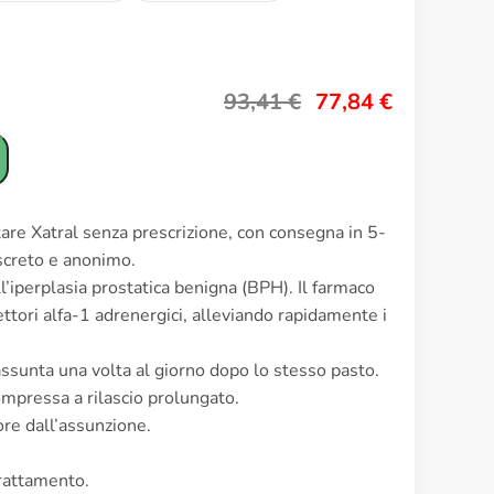
93,41
€
77,84
€
tare Xatral senza prescrizione, con consegna in 5-
iscreto e anonimo.
ll’iperplasia prostatica benigna (BPH). Il farmaco
ttori alfa-1 adrenergici, alleviando rapidamente i
assunta una volta al giorno dopo lo stesso pasto.
mpressa a rilascio prolungato.
ore dall’assunzione.
trattamento.