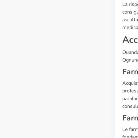
La risp
consigl
ascolta
medico
Acc
Quando 
Ognuna 
Farm
Acquist
profess
parafar
consule
Farm
Le farm
fondame