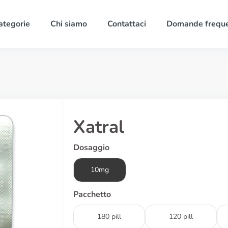
ategorie
Chi siamo
Contattaci
Domande freque
Xatral
Dosaggio
10mg
Pacchetto
180 pill
120 pill