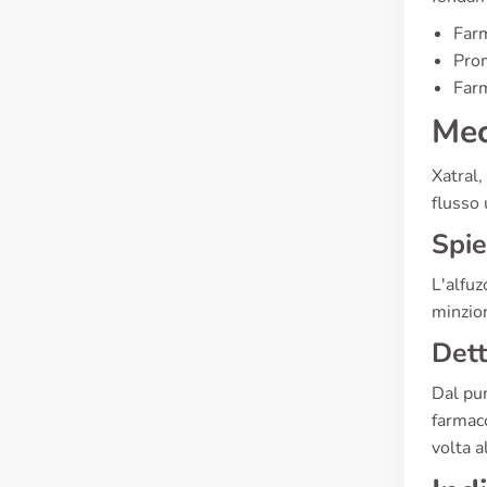
Farm
Pro
Farm
Mec
Xatral,
flusso 
Spie
L'alfuz
minzion
Dett
Dal pun
farmac
volta a