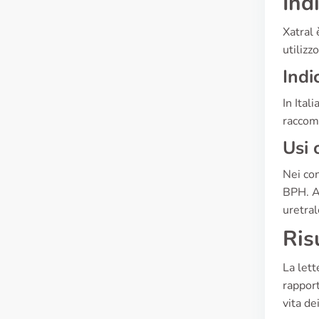
Ind
Xatral 
utilizz
Indi
In Ital
raccom
Usi 
Nei con
BPH. Al
uretral
Ris
La lett
rapport
vita de