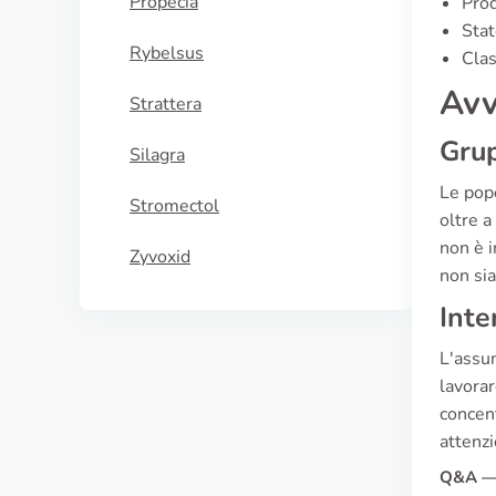
Propecia
Prod
Stat
Rybelsus
Clas
Avv
Strattera
Grup
Silagra
Le popo
Stromectol
oltre a
non è i
Zyvoxid
non si
Inte
L'assun
lavorar
concen
attenzi
Q&A — 