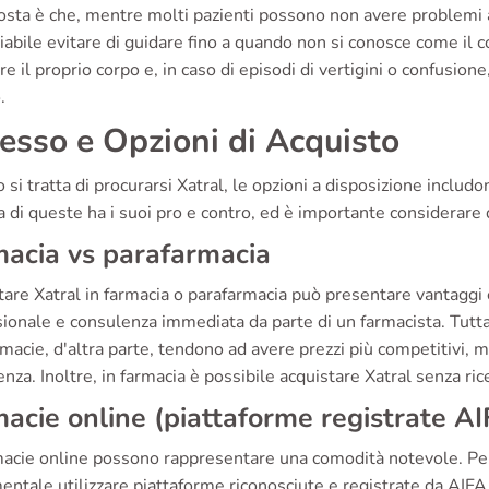
osta è che, mentre molti pazienti possono non avere problemi 
iabile evitare di guidare fino a quando non si conosce come il
re il proprio corpo e, in caso di episodi di vertigini o confusion
.
esso e Opzioni di Acquisto
si tratta di procurarsi Xatral, le opzioni a disposizione includ
di queste ha i suoi pro e contro, ed è importante considerare 
acia vs parafarmacia
are Xatral in farmacia o parafarmacia può presentare vantaggi e
ionale e consulenza immediata da parte di un farmacista. Tuttav
macie, d'altra parte, tendono ad avere prezzi più competitivi, m
nza. Inoltre, in farmacia è possibile acquistare Xatral senza ri
acie online (piattaforme registrate AI
acie online possono rappresentare una comodità notevole. Per a
ntale utilizzare piattaforme riconosciute e registrate da AIFA. A