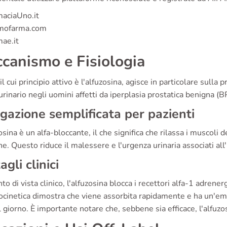
aciaUno.it
mofarma.com
ae.it
canismo e Fisiologia
 il cui principio attivo è l'alfuzosina, agisce in particolare sulla 
urinario negli uomini affetti da iperplasia prostatica benigna (B
gazione semplificata per pazienti
osina è un alfa-bloccante, il che significa che rilassa i muscoli de
e. Questo riduce il malessere e l'urgenza urinaria associati al
agli clinici
to di vista clinico, l'alfuzosina blocca i recettori alfa-1 adrener
ocinetica dimostra che viene assorbita rapidamente e ha un'e
l giorno. È importante notare che, sebbene sia efficace, l'alfuzo