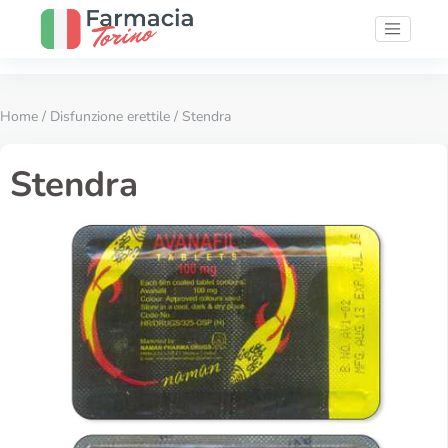
Home
/
Disfunzione erettile
/ Stendra
Stendra