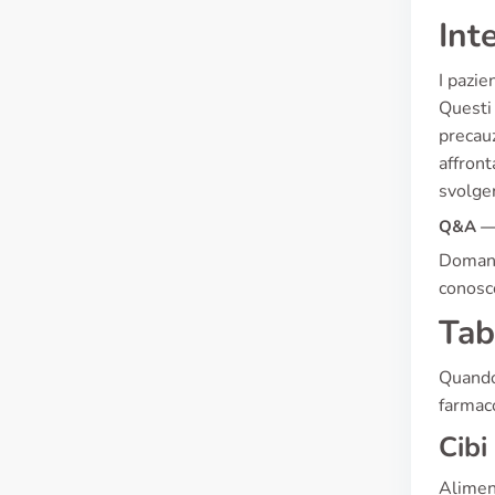
Int
I pazie
Questi 
precauz
affront
svolger
Q&A — 
Domand
conosco
Tab
Quando 
farmaco
Cibi
Aliment