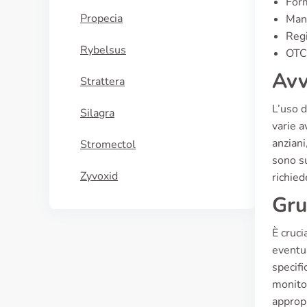
For
Propecia
Manu
Regi
Rybelsus
OTC 
Avv
Strattera
L’uso d
Silagra
varie a
anziani
Stromectol
sono su
Zyvoxid
richied
Gru
È cruci
eventu
specifi
monitor
appropr