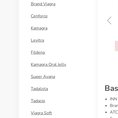
Brand Viagra
Cenforce
Kamagra
Calan
Levitra
ACQUISTA
Fildena
Kamagra Oral Jelly
Super Avana
Bas
Tadalista
INN 
Tadacip
Bran
ATC
Viagra Soft