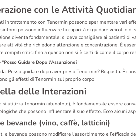
erazione con le Attività Quotidia
nti in trattamento con Tenormin possono sperimentare vari effet
sintomi possono influenzare la capacità di guidare veicoli o di s
ione diventa fondamentale: si deve consigliare ai pazienti di va
are attività che richiedono attenzione e concentrazione. È esse
e compiti critici fino a quando non si è certi di come il corpo r
"Posso Guidare Dopo l'Assunzione?"
a: Posso guidare dopo aver preso Tenormin? Risposta: È consigl
no gli effetti di Tenormin sul proprio corpo.
ella delle Interazioni
si utilizza Tenormin (atenololo), è fondamentale essere consap
logiche che possono influenzare il suo effetto. Ecco alcuni asp
 e bevande (vino, caffè, latticini)
i e bevande possono modificare l’assorbimento e l’efficacia del