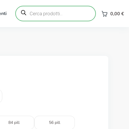
Ricerca
prodotti
nti
0,00
€
84 pill
56 pill