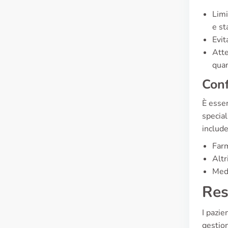
Limi
e st
Evit
Atte
quan
Conf
È essen
special
include
Farm
Altr
Medi
Res
I pazie
gestion