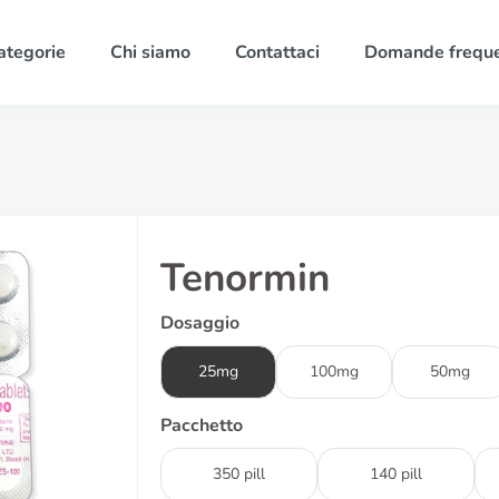
ategorie
Chi siamo
Contattaci
Domande freque
Tenormin
Dosaggio
25mg
100mg
50mg
Pacchetto
350 pill
140 pill