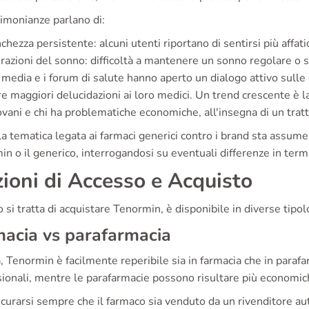
imonianze parlano di:
chezza persistente: alcuni utenti riportano di sentirsi più affatic
razioni del sonno: difficoltà a mantenere un sonno regolare o 
l media e i forum di salute hanno aperto un dialogo attivo sulle 
e maggiori delucidazioni ai loro medici. Un trend crescente è l
iovani e chi ha problematiche economiche, all'insegna di un tra
 la tematica legata ai farmaci generici contro i brand sta assum
n o il generico, interrogandosi su eventuali differenze in termin
ioni di Accesso e Acquisto
si tratta di acquistare Tenormin, è disponibile in diverse tipol
acia vs parafarmacia
ia, Tenormin è facilmente reperibile sia in farmacia che in para
ionali, mentre le parafarmacie possono risultare più economich
curarsi sempre che il farmaco sia venduto da un rivenditore aut