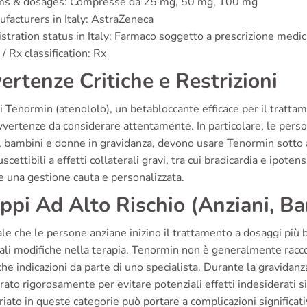
ms & dosages: Compresse da 25 mg, 50 mg, 100 mg
facturers in Italy: AstraZeneca
stration status in Italy: Farmaco soggetto a prescrizione medic
/ Rx classification: Rx
ertenze Critiche e Restrizioni
i Tenormin (atenololo), un betabloccante efficace per il tratta
vvertenze da considerare attentamente. In particolare, le perso
, bambini e donne in gravidanza, devono usare Tenormin sotto 
scettibili a effetti collaterali gravi, tra cui bradicardia e ipot
e una gestione cauta e personalizzata.
ppi Ad Alto Rischio (Anziani, B
ale che le persone anziane inizino il trattamento a dosaggi pi
ali modifiche nella terapia. Tenormin non è generalmente racc
che indicazioni da parte di uno specialista. Durante la gravidanz
ato rigorosamente per evitare potenziali effetti indesiderati 
iato in queste categorie può portare a complicazioni significati