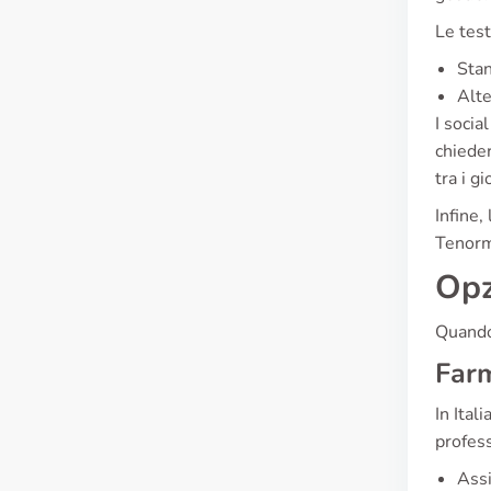
Le test
Stan
Alte
I socia
chieder
tra i g
Infine,
Tenormi
Opz
Quando 
Farm
In Ital
profess
Assi