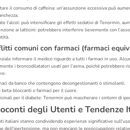
tare il consumo di caffeina: un'assunzione eccessiva può aumentar
anchezza.
ate l’alcol: può intensificare gli effetti sedativi di Tenormin, 
nzione ai latticini: potrebbero interferire lievemente con l’as
tità.
litti comuni con farmaci (farmaci equiv
ziale informare il medico riguardo a tutti i farmaci in uso. Alcu
mente i broncodilatatori usati per l’asma, poiché potrebbero rid
re:
aci da banco che contengono decongestionanti o stimolanti.
i beta-bloccanti o farmaci per il cuore.
cinali per il diabete: Tenormin può mascherare i sintomi di ipo
oconti degli Utenti e Tendenze I
nti italiani stanno condividendo esperienze significative sull'u
e dell'ipertensione, ma non mancano le preoccupazioni relative a