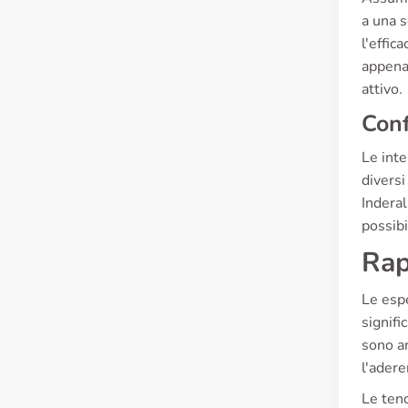
a una s
l'effic
appena 
attivo.
Conf
Le inte
diversi
Inderal
possibi
Rap
Le espe
signifi
sono an
l'adere
Le ten