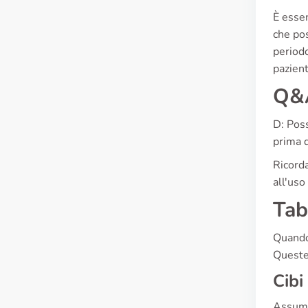
È essen
che pos
periodo
pazient
Q&A
D: Poss
prima d
Ricorda
all'uso
Tab
Quando 
Queste 
Cibi
Assumer