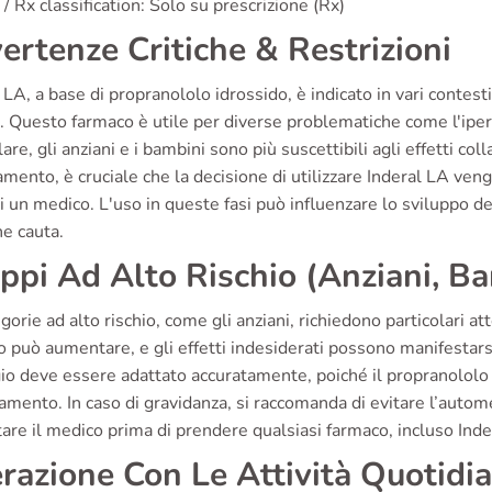
/ Rx classification: Solo su prescrizione (Rx)
ertenze Critiche & Restrizioni
 LA, a base di propranololo idrossido, è indicato in vari contes
. Questo farmaco è utile per diverse problematiche come l'ipert
lare, gli anziani e i bambini sono più suscettibili agli effetti co
tamento, è cruciale che la decisione di utilizzare Inderal LA ve
i un medico. L'uso in queste fasi può influenzare lo sviluppo de
e cauta.
ppi Ad Alto Rischio (Anziani, B
gorie ad alto rischio, come gli anziani, richiedono particolari att
 può aumentare, e gli effetti indesiderati possono manifestarsi
io deve essere adattato accuratamente, poiché il propranolol
ttamento. In caso di gravidanza, si raccomanda di evitare l’au
are il medico prima di prendere qualsiasi farmaco, incluso Inde
erazione Con Le Attività Quotidi