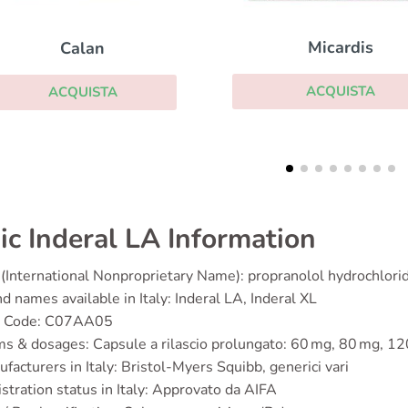
Micardis
Lopresor
ACQUISTA
ACQUISTA
ic Inderal LA Information
(International Nonproprietary Name): propranolol hydrochlori
d names available in Italy: Inderal LA, Inderal XL
 Code: C07AA05
s & dosages: Capsule a rilascio prolungato: 60 mg, 80 mg, 1
facturers in Italy: Bristol-Myers Squibb, generici vari
stration status in Italy: Approvato da AIFA