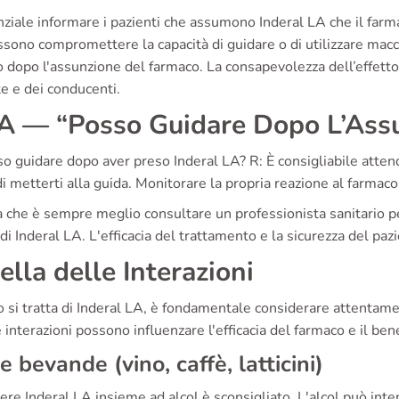
ziale informare i pazienti che assumono Inderal LA che il farma
sono compromettere la capacità di guidare o di utilizzare macchin
 dopo l'assunzione del farmaco. La consapevolezza dell’effetto
e e dei conducenti.
 — “Posso Guidare Dopo L’Ass
o guidare dopo aver preso Inderal LA? R: È consigliabile attend
i metterti alla guida. Monitorare la propria reazione al farmaco 
 che è sempre meglio consultare un professionista sanitario p
 di Inderal LA. L'efficacia del trattamento e la sicurezza del p
ella delle Interazioni
si tratta di Inderal LA, è fondamentale considerare attentamen
interazioni possono influenzare l'efficacia del farmaco e il be
 e bevande (vino, caffè, latticini)
e Inderal LA insieme ad alcol è sconsigliato. L'alcol può intens