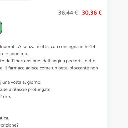
36,44
€
30,36
€
 Inderal LA senza ricetta, con consegna in 5–14
reto e anonimo.
to dell’ipertensione, dell’angina pectoris, delle
nia. Il farmaco agisce come un beta-bloccante non
 una volta al giorno.
ule a rilascio prolungato.
2 ore.
tica.
scrizione?