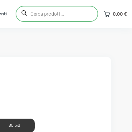
Ricerca
prodotti
nti
0,00
€
30 pill