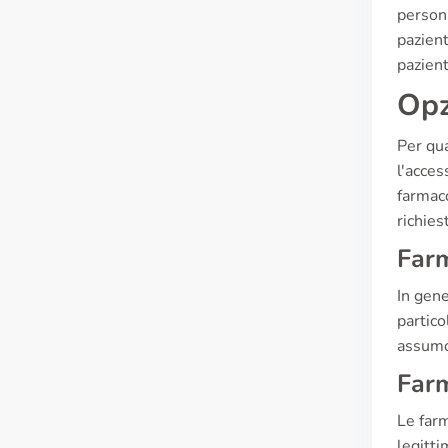
persona
pazient
pazient
Opz
Per qua
l'acces
farmac
richies
Farm
In gene
partico
assumo
Farm
Le far
legitti