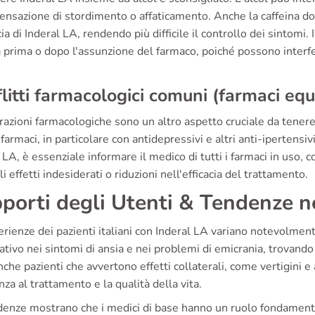
ensazione di stordimento o affaticamento. Anche la caffeina d
acia di Inderal LA, rendendo più difficile il controllo dei sintomi. I
prima o dopo l'assunzione del farmaco, poiché possono interferi
litti farmacologici comuni (farmaci equ
razioni farmacologiche sono un altro aspetto cruciale da tenere
 farmaci, in particolare con antidepressivi e altri anti-ipertens
 LA, è essenziale informare il medico di tutti i farmaci in uso, 
li effetti indesiderati o riduzioni nell'efficacia del trattamento.
porti degli Utenti & Tendenze nei
rienze dei pazienti italiani con Inderal LA variano notevolmen
cativo nei sintomi di ansia e nei problemi di emicrania, trovando 
che pazienti che avvertono effetti collaterali, come vertigini e
nza al trattamento e la qualità della vita.
denze mostrano che i medici di base hanno un ruolo fondamenta