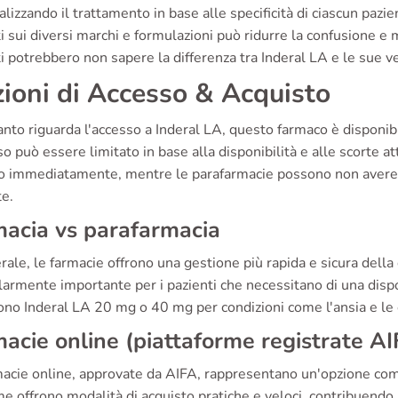
lizzando il trattamento in base alle specificità di ciascun pazi
i sui diversi marchi e formulazioni può ridurre la confusione e mi
i potrebbero non sapere la differenza tra Inderal LA e le sue v
ioni di Accesso & Acquisto
nto riguarda l'accesso a Inderal LA, questo farmaco è disponibil
so può essere limitato in base alla disponibilità e alle scorte a
o immediatamente, mentre le parafarmacie possono non avere s
te.
acia vs parafarmacia
rale, le farmacie offrono una gestione più rapida e sicura della
larmente importante per i pazienti che necessitano di una dispo
no Inderal LA 20 mg o 40 mg per condizioni come l'ansia e le 
acie online (piattaforme registrate AI
macie online, approvate da AIFA, rappresentano un'opzione como
me offrono modalità di acquisto pratiche e veloci, contribuendo 