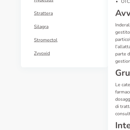
Rybelsus
OTC 
Avv
Strattera
Inderal
Silagra
gestito
partico
Stromectol
l'allat
Zyvoxid
parte d
gestion
Gru
Le cate
farmaco
dosagg
di tra
consult
Int