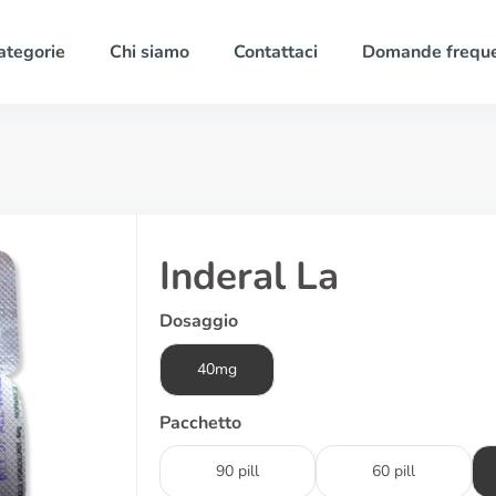
ategorie
Chi siamo
Contattaci
Domande freque
Inderal La
Dosaggio
40mg
Pacchetto
90 pill
60 pill