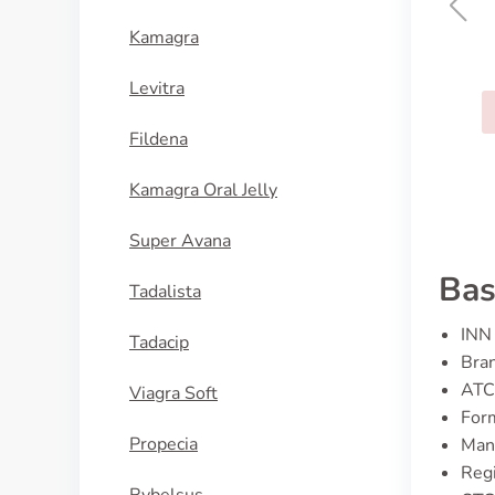
Kamagra
Calan
Levitra
ACQUISTA
Fildena
Kamagra Oral Jelly
Super Avana
Bas
Tadalista
INN 
Tadacip
Bran
ATC
Viagra Soft
Form
Propecia
Manu
Regi