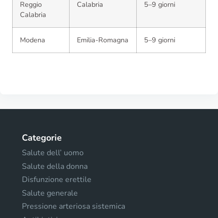
Reggio
Calabria
5–9 giorni
Calabria
Modena
Emilia-Romagna
5–9 giorni
Categorie
Salute dell’ uomo
Salute della donna
Disfunzione erettile
Salute generale
Pressione arteriosa sistemica