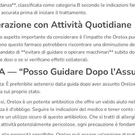
danza**, classificata come categoria B secondo le indicazioni 
accurata prima di iniziare il trattamento.
erazione con Attività Quotidiane
o aspetto importante da considerare è l'impatto che Orelox può
o questo farmaco potrebbero riscontrare una diminuzione della 
ndato di **evitare di guidare o operare macchinari** subito dop
e dosi o se si verificano effetti collaterali.
 — “Posso Guidare Dopo l'Assu
a: È preferibile astenersi dalla guida dopo aver assunto Orelo
ca sul proprio stato.
esi, Orelox è un potente antibiotico che offre un valido aiuto nel
a è d'obbligo. Seguire le indicazioni del medico e tener conto 
re un utilizzo sicuro di questo antibiotico. Che si tratti di allerg
 attività potenzialmente pericolose, ogni precauzione è fondam
 alle necessità specifiche, Orelox può essere un'opzione di trat