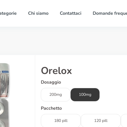
ategorie
Chi siamo
Contattaci
Domande freque
Orelox
Dosaggio
200mg
100mg
Pacchetto
180 pill
120 pill