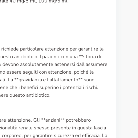
rale 40 mg/5 ml, 100 mg/5 ml.
, richiede particolare attenzione per garantire la
uesto antibiotico. I pazienti con una **storia di
elox devono assolutamente astenersi dall'assumere
ono essere seguiti con attenzione, poiché la
ali. La **gravidanza e l'allattamento** sono
ne che i benefici superino i potenziali rischi.
ere questo antibiotico.
lare attenzione. Gli **anziani** potrebbero
zionalità renale spesso presente in questa fascia
 corporeo, per garantire sicurezza ed efficacia. La