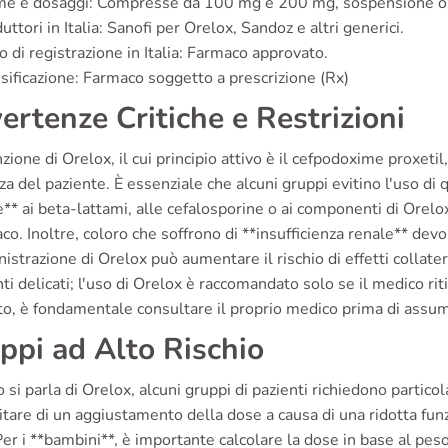
me e dosaggi: Compresse da 100 mg e 200 mg, sospensione o
uttori in Italia: Sanofi per Orelox, Sandoz e altri generici.
o di registrazione in Italia: Farmaco approvato.
sificazione: Farmaco soggetto a prescrizione (Rx)
ertenze Critiche e Restrizioni
zione di Orelox, il cui principio attivo è il cefpodoxime proxetil
za del paziente. È essenziale che alcuni gruppi evitino l'uso di q
e** ai beta-lattami, alle cefalosporine o ai componenti di Or
aco. Inoltre, coloro che soffrono di **insufficienza renale** dev
strazione di Orelox può aumentare il rischio di effetti collater
 delicati; l'uso di Orelox è raccomandato solo se il medico ritie
o, è fondamentale consultare il proprio medico prima di assum
ppi ad Alto Rischio
si parla di Orelox, alcuni gruppi di pazienti richiedono partico
tare di un aggiustamento della dose a causa di una ridotta fun
Per i **bambini**, è importante calcolare la dose in base al peso