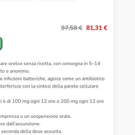
97,58
€
81,31
€
tare orelox senza ricetta, con consegna in 5–14
reto e anonimo.
e infezioni batteriche, agisce come un antibiotico
terferisce con la sintesi della parete cellulare
lti è di 100 mg ogni 12 ore o 200 mg ogni 12 ore
ompressa o un sospensione orale.
ore dall’assunzione.
a seconda della dose assunta.