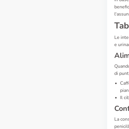
benefic
l'assun
Tab
Le inte
e urina
Ali
Quando 
di punt
Caff
pian
Il c
Conf
La cons
penicil