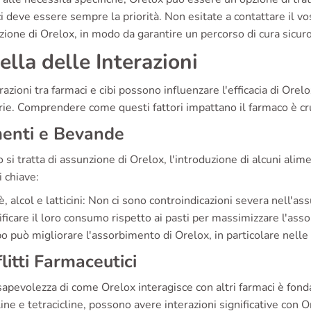
i deve essere sempre la priorità. Non esitate a contattare il v
zione di Orelox, in modo da garantire un percorso di cura sicuro
ella delle Interazioni
razioni tra farmaci e cibi possono influenzare l'efficacia di Orelo
rie. Comprendere come questi fattori impattano il farmaco è cru
menti e Bevande
si tratta di assunzione di Orelox, l'introduzione di alcuni ali
i chiave:
è, alcol e latticini: Non ci sono controindicazioni severa nell'a
ificare il loro consumo rispetto ai pasti per massimizzare l'as
ibo può migliorare l'assorbimento di Orelox, in particolare nell
litti Farmaceutici
apevolezza di come Orelox interagisce con altri farmaci è fond
line e tetracicline, possono avere interazioni significative con