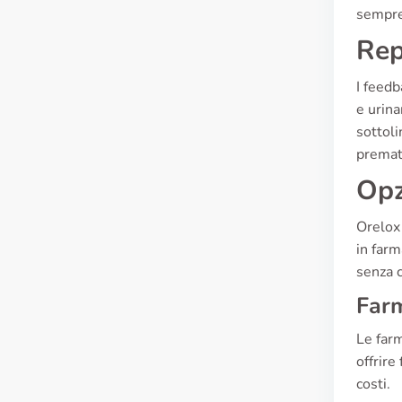
sempre
Rep
I feedb
e urina
sottoli
prematu
Opz
Orelox
in farm
senza c
Farm
Le farm
offrire
costi.