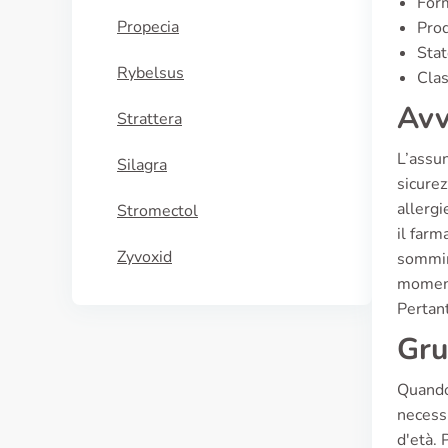
For
Propecia
Prod
Stat
Rybelsus
Clas
Avv
Strattera
L’assun
Silagra
sicurez
allergi
Stromectol
il farm
Zyvoxid
sommini
momenti
Pertant
Gru
Quando 
necessi
d'età. 