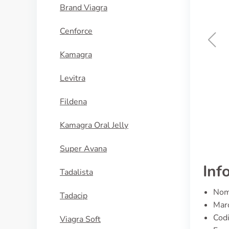
Brand Viagra
Cenforce
Kamagra
Tinidazolo
Levitra
ACQUISTA
Fildena
Kamagra Oral Jelly
Super Avana
Inf
Tadalista
Nome
Tadacip
Marc
Cod
Viagra Soft