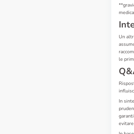
**gravi
medica 
Int
Un altr
assumon
raccoma
le prim
Q&A
Rispost
influis
In sint
prudenz
garanti
evitare
In base