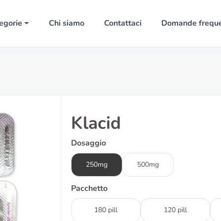
egorie
Chi siamo
Contattaci
Domande freque
Klacid
Dosaggio
250mg
500mg
Pacchetto
180 pill
120 pill