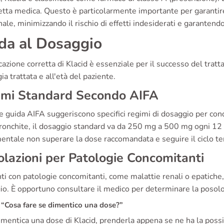
cetta medica. Questo è particolarmente importante per garantir
ale, minimizzando il rischio di effetti indesiderati e garantendo
da al Dosaggio
cazione corretta di Klacid è essenziale per il successo del trat
ia trattata e all'età del paziente.
imi Standard Secondo AIFA
e guida AIFA suggeriscono specifici regimi di dosaggio per co
ronchite, il dosaggio standard va da 250 mg a 500 mg ogni 12 o
ntale non superare la dose raccomandata e seguire il ciclo ter
lazioni per Patologie Concomitanti
nti con patologie concomitanti, come malattie renali o epatich
o. È opportuno consultare il medico per determinare la posolo
“Cosa fare se dimentico una dose?”
imentica una dose di Klacid, prenderla appena se ne ha la possibi