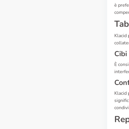
è prefe
compen
Tab
Klacid 
collate
Cibi
È consi
interfe
Conf
Klacid 
signifi
condivi
Rep