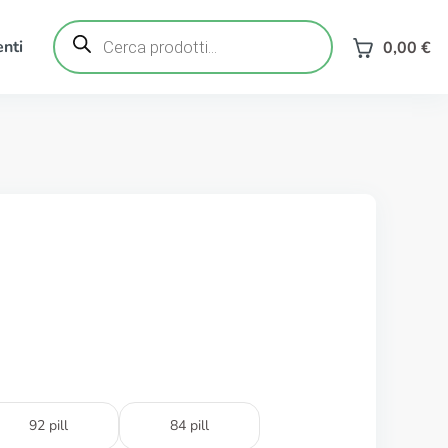
Ricerca
prodotti
nti
0,00
€
92 pill
84 pill