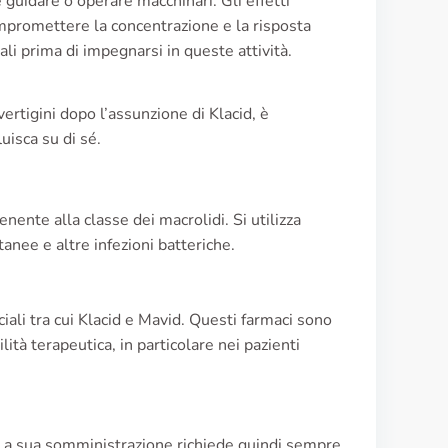
 guidare o operare macchinari. Gli effetti
ompromettere la concentrazione e la risposta
ali prima di impegnarsi in queste attività.
ertigini dopo l’assunzione di Klacid, è
uisca su di sé.
tenente alla classe dei macrolidi. Si utilizza
anee e altre infezioni batteriche.
iali tra cui Klacid e Mavid. Questi farmaci sono
ità terapeutica, in particolare nei pazienti
). La sua somministrazione richiede quindi sempre