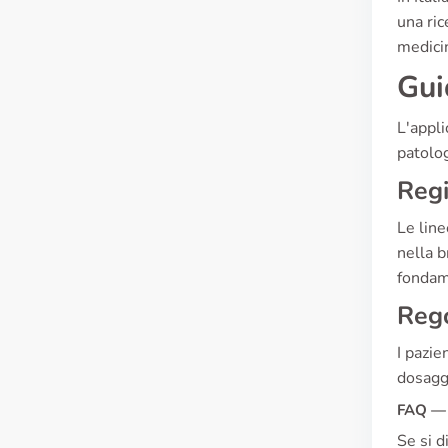
una ri
medicin
Gui
L'appli
patolog
Reg
Le line
nella b
fondame
Rego
I pazie
dosaggi
FAQ — 
Se si d