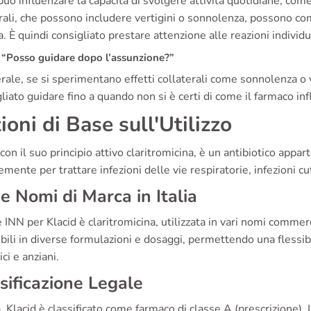
può influenzare la capacità di svolgere attività quotidiane, come
rali, che possono includere vertigini o sonnolenza, possono c
. È quindi consigliato prestare attenzione alle reazioni individu
“Posso guidare dopo l’assunzione?”
rale, se si sperimentano effetti collaterali come sonnolenza o v
liato guidare fino a quando non si è certi di come il farmaco infl
ioni di Base sull'Utilizzo
 con il suo principio attivo claritromicina, è un antibiotico appar
ente per trattare infezioni delle vie respiratorie, infezioni cut
e Nomi di Marca in Italia
 INN per Klacid è claritromicina, utilizzata in vari nomi commerc
bili in diverse formulazioni e dosaggi, permettendo una flessibil
ici e anziani.
sificazione Legale
ia, Klacid è classificato come farmaco di classe A (prescrizione