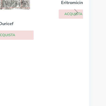
Eritromicina
ACQUISTA