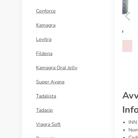
Cenforce
Kamagra
Tinidazolo
Levitra
ACQUISTA
Fildena
Kamagra Oral Jelly
Super Avana
Avv
Tadalista
Inf
Tadacip
INN 
Viagra Soft
Nomi
Cod