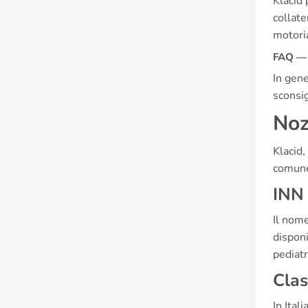
Klacid 
collate
motoria
FAQ — 
In gene
sconsig
Noz
Klacid,
comunem
INN 
Il nome
disponi
pediatr
Clas
In Ital