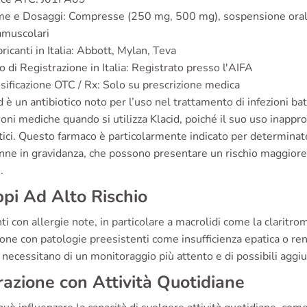
e e Dosaggi: Compresse (250 mg, 500 mg), sospensione orale
amuscolari
ricanti in Italia: Abbott, Mylan, Teva
o di Registrazione in Italia: Registrato presso l'AIFA
sificazione OTC / Rx: Solo su prescrizione medica
id è un antibiotico noto per l’uso nel trattamento di infezioni 
ioni mediche quando si utilizza Klacid, poiché il suo uso inappr
tici. Questo farmaco è particolarmente indicato per determinate 
nne in gravidanza, che possono presentare un rischio maggiore di 
.
pi Ad Alto Rischio
nti con allergie note, in particolare a macrolidi come la claritr
one con patologie preesistenti come insufficienza epatica o rena
necessitano di un monitoraggio più attento e di possibili aggi
razione con Attività Quotidiane