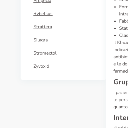
Propecia
Form
Rybelsus
intr
Fabb
Strattera
Stat
Clas
Silagra
Il Klac
indicaz
Stromectol
antibio
e le do
Zyvoxid
farmaci
Grup
I pazie
le pers
quanto 
Inte