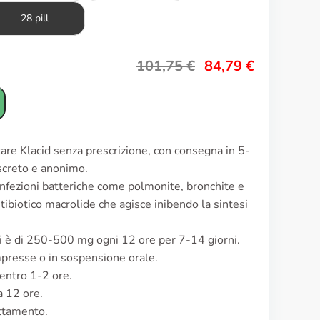
28 pill
101,75
€
84,79
€
tare Klacid senza prescrizione, con consegna in 5-
iscreto e anonimo.
 infezioni batteriche come polmonite, bronchite e
ntibiotico macrolide che agisce inibendo la sintesi
lti è di 250-500 mg ogni 12 ore per 7-14 giorni.
presse o in sospensione orale.
o entro 1-2 ore.
a 12 ore.
attamento.