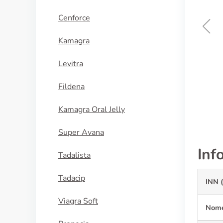
Cenforce
Kamagra
Imodium
Levitra
ACQUISTA
Fildena
Kamagra Oral Jelly
Super Avana
Inf
Tadalista
Tadacip
INN 
Viagra Soft
Nome 