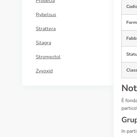
Propecia
Codi
Rybelsus
Form
Strattera
Fabbr
Silagra
Statu
Stromectol
Clas
Zyvoxid
Not
È fonda
partico
Grup
In part