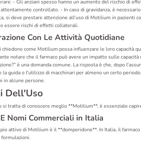
rare: - Gli anziani spesso hanno un aumento del rischio di effet
attentamente controllato. - In caso di gravidanza, è necessario 
a, si deve prestare attenzione all'uso di Motilium in pazienti co
 essere rischi di effetti collaterali.
razione Con Le Attività Quotidiane
i chiedono come Motilium possa influenzare le loro capacità quo
nte notare che il farmaco può avere un impatto sulle capacità 
nzione?” è una domanda comune. La risposta è che, dopo l'assun
 la guida o l'utilizzo di macchinari per almeno un certo period
ni in alcune persone.
i Dell'Uso
si tratta di conoscere meglio **Motilium**, è essenziale capire
E Nomi Commerciali in Italia
cipio attivo di Motilium è il **domperidone**. In Italia, il fa
e formulazioni.