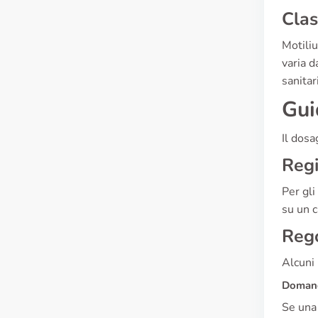
Clas
Motiliu
varia d
sanitar
Gui
Il dosa
Reg
Per gli
su un c
Rego
Alcuni 
Domand
Se una 