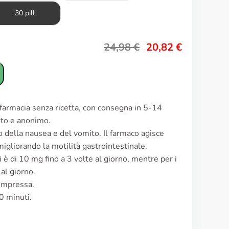
30 pill
24,98
€
20,82
€
farmacia senza ricetta, con consegna in 5-14
reto e anonimo.
o della nausea e del vomito. Il farmaco agisce
igliorando la motilità gastrointestinale.
 è di 10 mg fino a 3 volte al giorno, mentre per i
al giorno.
ompressa.
0 minuti.