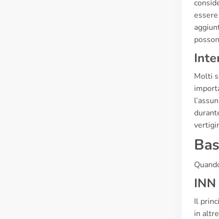
conside
essere 
aggiunt
possono
Inte
Molti s
importa
l’assu
durante
vertigi
Bas
Quando 
INN 
Il prin
in altr