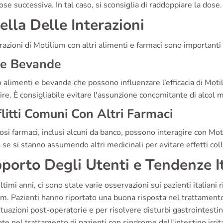
ose successiva. In tal caso, si sconsiglia di raddoppiare la dose.
ella Delle Interazioni
razioni di Motilium con altri alimenti e farmaci sono importanti 
 e Bevande
 alimenti e bevande che possono influenzare l’efficacia di Motil
ire. È consigliabile evitare l'assunzione concomitante di alco
litti Comuni Con Altri Farmaci
si farmaci, inclusi alcuni da banco, possono interagire con Mo
se si stanno assumendo altri medicinali per evitare effetti coll
porto Degli Utenti e Tendenze I
ltimi anni, ci sono state varie osservazioni sui pazienti italiani ri
m. Pazienti hanno riportato una buona risposta nel trattamento
ituazioni post-operatorie e per risolvere disturbi gastrointest
te nel trattamento di pazienti con sindrome dell'intestino irrita