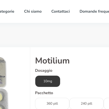
ategorie
Chi siamo
Contattaci
Domande freque
Motilium
Dosaggio
10mg
Pacchetto
360 pill
240 pill