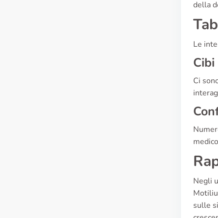
della d
Tab
Le inte
Cibi
Ci sono
interag
Conf
Numero
medico 
Rap
Negli u
Motiliu
sulle s
crescen