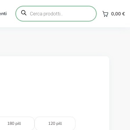
Ricerca
prodotti
nti
0,00
€
180 pill
120 pill