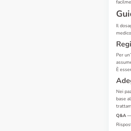
facilme
Gui
Il dosa
medico 
Reg
Per un’
assumer
È essen
Ade
Nei paz
base al
trattam
Q&A — 
Rispost