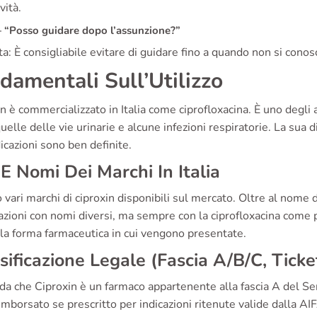
ività.
“Posso guidare dopo l’assunzione?”
a: È consigliabile evitare di guidare fino a quando non si conosc
damentali Sull’Utilizzo
n è commercializzato in Italia come ciprofloxacina. È uno degli an
elle delle vie urinarie e alcune infezioni respiratorie. La sua di
icazioni sono ben definite.
E Nomi Dei Marchi In Italia
 vari marchi di ciproxin disponibili sul mercato. Oltre al nome 
zioni con nomi diversi, ma sempre con la ciprofloxacina come p
la forma farmaceutica in cui vengono presentate.
sificazione Legale (Fascia A/B/C, Tick
rda che Ciproxin è un farmaco appartenente alla fascia A del Ser
imborsato se prescritto per indicazioni ritenute valide dalla AI