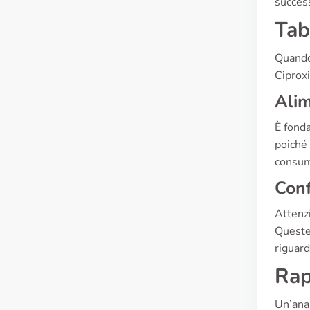
succes
Tab
Quando 
Ciproxi
Alim
È fonda
poiché 
consum
Conf
Attenzi
Queste 
riguard
Rap
Un’anal