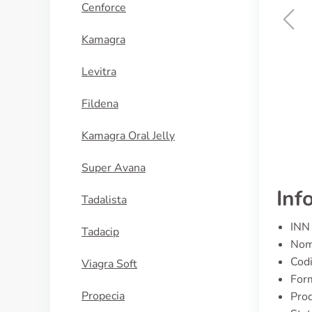
Cenforce
Kamagra
Keflex
Levitra
ACQUISTA
Fildena
Kamagra Oral Jelly
Super Avana
Inf
Tadalista
INN 
Tadacip
Nome
Cod
Viagra Soft
Form
Propecia
Prod