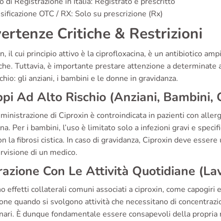
o di Registrazione in Italia: Registrato e prescritto
sificazione OTC / RX: Solo su prescrizione (Rx)
ertenze Critiche & Restrizioni
n, il cui principio attivo è la ciprofloxacina, è un antibiotico am
che. Tuttavia, è importante prestare attenzione a determinate
schio: gli anziani, i bambini e le donne in gravidanza.
pi Ad Alto Rischio (Anziani, Bambini,
inistrazione di Ciproxin è controindicata in pazienti con aller
ina. Per i bambini, l’uso è limitato solo a infezioni gravi e speci
on la fibrosi cistica. In caso di gravidanza, Ciproxin deve esser
rvisione di un medico.
razione Con Le Attività Quotidiane (La
o effetti collaterali comuni associati a ciproxin, come capogiri 
one quando si svolgono attività che necessitano di concentrazione
nari. È dunque fondamentale essere consapevoli della propria 