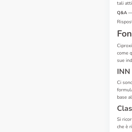
tali att
Q&A — 
Rispost
Fon
Ciproxi
come qu
sue ind
INN 
Ci sono
formula
base al
Clas
Si rico
che è r