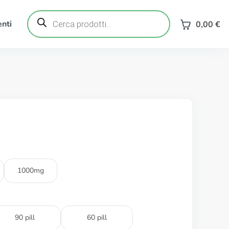
Ricerca
prodotti
nti
0,00
€
1000mg
90 pill
60 pill