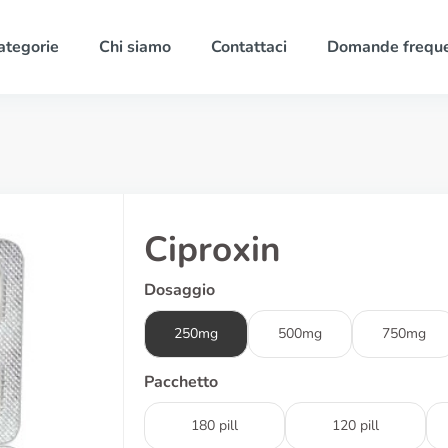
ategorie
Chi siamo
Contattaci
Domande freque
Ciproxin
Dosaggio
250mg
500mg
750mg
Pacchetto
180 pill
120 pill