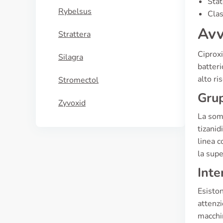
Stat
Rybelsus
Clas
Avv
Strattera
Ciproxi
Silagra
batteri
alto ri
Stromectol
Grup
Zyvoxid
La somm
tizanid
linea c
la supe
Inte
Esiston
attenzi
macchi