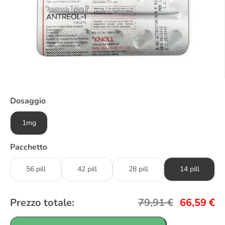
Dosaggio
1mg
Pacchetto
56 pill
42 pill
28 pill
14 pill
Prezzo totale:
79,91
€
66,59
€