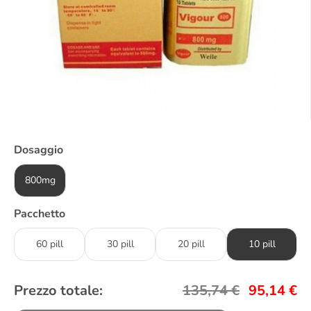
Dosaggio
800mg
Pacchetto
60 pill
30 pill
20 pill
10 pill
Prezzo totale:
135,74
€
95,14
€