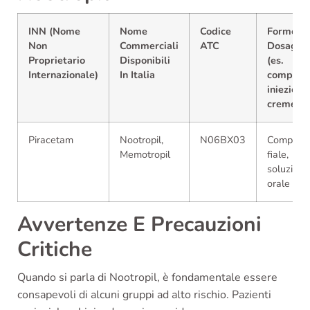
INN (Nome
Nome
Codice
Forme E
Non
Commerciali
ATC
Dosaggi
Proprietario
Disponibili
(es.
Internazionale)
In Italia
compress
iniezioni,
creme)
Piracetam
Nootropil,
N06BX03
Compress
Memotropil
fiale,
soluzione
orale
Avvertenze E Precauzioni
Critiche
Quando si parla di Nootropil, è fondamentale essere
consapevoli di alcuni gruppi ad alto rischio. Pazienti