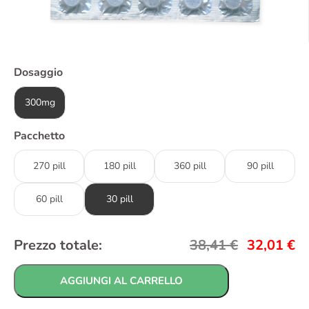
Dosaggio
300mg
Pacchetto
270 pill
180 pill
360 pill
90 pill
60 pill
30 pill
Prezzo totale:
38,41
€
32,01
€
AGGIUNGI AL CARRELLO