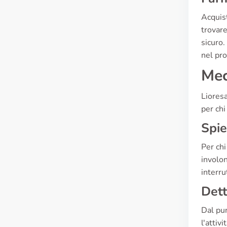
Acquis
trovare
sicuro
nel pro
Mec
Liores
per chi
Spie
Per chi
involon
interru
Dett
Dal pun
l'attiv