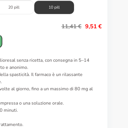
20 pill
10 pill
11,41
€
9,51
€
 lioresal senza ricetta, con consegna in 5–14
reto e anonimo.
ella spasticità. Il farmaco è un rilassante
.
 volte al giorno, fino a un massimo di 80 mg al
ompressa o una soluzione orale.
0 minuti.
trattamento.