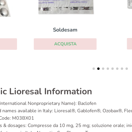
Diclofenac
Soldesam
ACQUISTA
ACQUISTA
ic Lioresal Information
(International Nonproprietary Name): Baclofen
d names available in Italy: Lioresal®, Gablofen®, Ozobax®, F
 Code: M03BX01
s & dosages: Compresse da 10 mg, 25 mg; soluzione orale; iniez