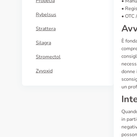
Propecia
• Manuf
• Regis
Rybelsus
• OTC /
Avv
Strattera
È fonda
Silagra
compren
consigl
Stromectol
necessi
Zyvoxid
donne i
sconsi
un prof
Int
Quando 
in part
negativ
possono