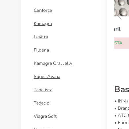
Cenforce
Kamagra
Flexeril
Levitra
ACQUISTA
Fildena
Kamagra Oral Jelly
Super Avana
Bas
Tadalista
• INN 
Tadacip
• Bran
• ATC
Viagra Soft
• Form