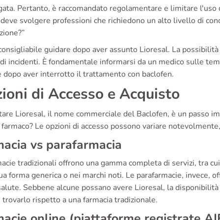
ata. Pertanto, è raccomandato regolamentare e limitare l'uso d
 deve svolgere professioni che richiedono un alto livello di 
zione?”
onsigliabile guidare dopo aver assunto Lioresal. La possibilit
 di incidenti. È fondamentale informarsi da un medico sulle te
 dopo aver interrotto il trattamento con baclofen.
ioni di Accesso e Acquisto
tare Lioresal, il nome commerciale del Baclofen, è un passo im
farmaco? Le opzioni di accesso possono variare notevolmente, a 
acia vs parafarmacia
acie tradizionali offrono una gamma completa di servizi, tra cui i
ua forma generica o nei marchi noti. Le parafarmacie, invece, o
salute. Sebbene alcune possano avere Lioresal, la disponibilità 
le trovarlo rispetto a una farmacia tradizionale.
acie online (piattaforme registrate AI