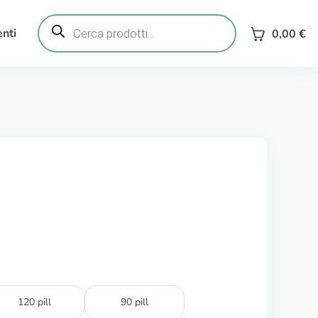
Ricerca
prodotti
nti
0,00
€
120 pill
90 pill