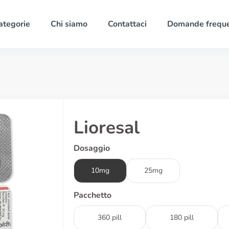
ategorie
Chi siamo
Contattaci
Domande freque
Lioresal
Dosaggio
10mg
25mg
Pacchetto
360 pill
180 pill