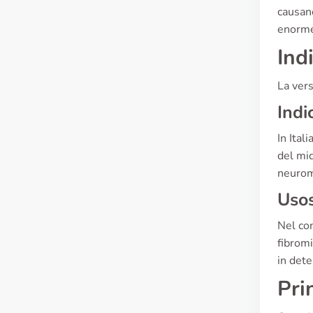
causano
enorme
Ind
La vers
Indi
In Ital
del mid
neuromu
Usos
Nel con
fibromi
in dete
Prin