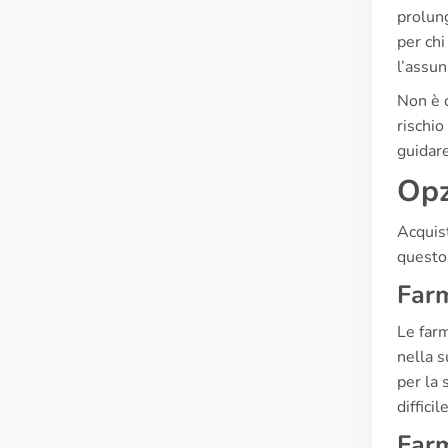
prolung
per chi
l’assun
Non è c
rischio
guidare
Opz
Acquis
questo 
Farm
Le farm
nella s
per la 
diffici
Farm