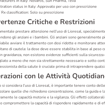
acturers in Italy: Novartis, Sun Pharma, Teva
tration status in Italy: Approvato per uso con prescrizione
 Rx classification: Solo su prescrizione
ertenze Critiche e Restrizioni
mentale prestare attenzione nell'uso di Lioresal, specialmente p
dono gli anziani e i bambini. Gli anziani sono generalmente più s
iabile avviare il trattamento con dosi ridotte e monitorare at
tano di cautela: la dose deve essere stabilita in base al pes
n gravidanza, non esistono evidenze sufficienti sulla sicurezza 
gliato a meno che non sia strettamente necessario e sotto cont
essionista della salute è cruciale prima di intraprendere qualsi
erazioni con le Attività Quotidia
si considera l'uso di Lioresal, è importante tenere conto delle 
icolare quelle che richiedono concentrazione, come la guida e l
amente le capacità motorie e la vigilanza. Gli effetti collateral
 compromettere la capacità di rispondere rapidamente e di eff