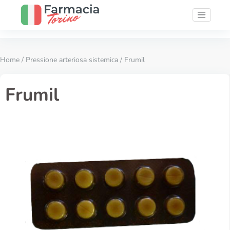
Home
/
Pressione arteriosa sistemica
/ Frumil
Frumil