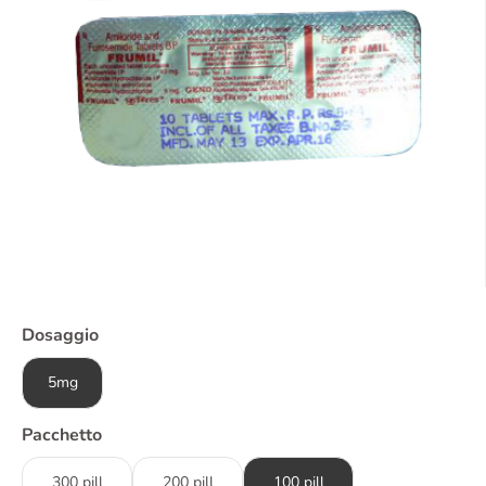
Dosaggio
5mg
Pacchetto
300 pill
200 pill
100 pill