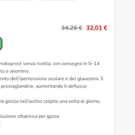
34,26
€
32,01
€
imatoprost senza ricetta, con consegna in 5–14
reto e anonimo.
ento dell’ipertensione oculare e del glaucoma. Il
 prostaglandine, aumentando il deflusso
a goccia nell’occhio colpito una volta al giorno,
luzione oftalmica per gocce.
.