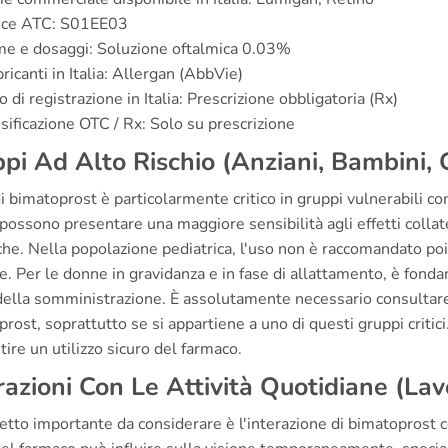
ice ATC: S01EE03
e e dosaggi: Soluzione oftalmica 0.03%
ricanti in Italia: Allergan (AbbVie)
o di registrazione in Italia: Prescrizione obbligatoria (Rx)
sificazione OTC / Rx: Solo su prescrizione
pi Ad Alto Rischio (Anziani, Bambini,
i bimatoprost è particolarmente critico in gruppi vulnerabili c
possono presentare una maggiore sensibilità agli effetti collat
che. Nella popolazione pediatrica, l'uso non è raccomandato poic
te. Per le donne in gravidanza e in fase di allattamento, è fonda
della somministrazione. È assolutamente necessario consultare 
rost, soprattutto se si appartiene a uno di questi gruppi critic
tire un utilizzo sicuro del farmaco.
razioni Con Le Attività Quotidiane (Lav
tto importante da considerare è l'interazione di bimatoprost con