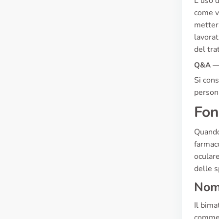
L'uso d
come vi
metters
lavorat
del tra
Q&A — 
Si cons
persona
Fon
Quando 
farmaco
oculare
delle s
Nome
Il bima
commer