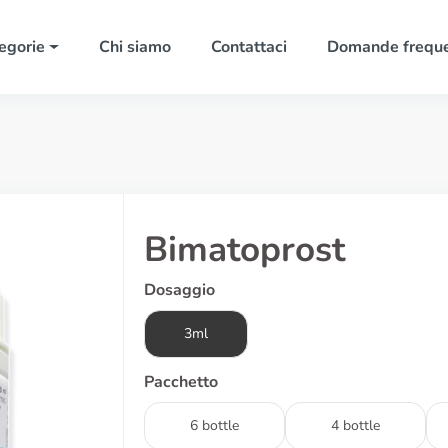
egorie
Chi siamo
Contattaci
Domande freque
Bimatoprost
Dosaggio
3ml
Pacchetto
6 bottle
4 bottle