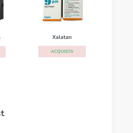
Xalatan
s
ACQUISTA
st