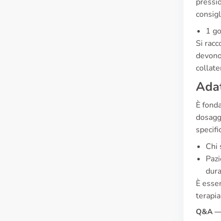
pressi
consigl
1 go
Si racc
devono 
collater
Adat
È fond
dosagg
specifi
Chi 
Pazi
dura
È essen
terapia
Q&A — 