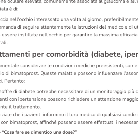
one oculare elevata, comunemente associata al glaucoma e all'
iata è di:
ccia nell'occhio interessato una volta al giorno, preferibilmente
omanda di seguire attentamente le istruzioni del medico e di ut
essere instillate nell'occhio per garantire la massima efficacia 
ali.
tamenti per comorbidità (diabete, ipe
amentale considerare le condizioni mediche preesistenti, come 
io di bimatoprost. Queste malattie possono influenzare l'asso
ci. Pertanto:
soffre di diabete potrebbe necessitare di un monitoraggio più c
enti con ipertensione possono richiedere un'attenzione maggio
nte il trattamento.
ziale che i pazienti informino il loro medico di qualsiasi condiz
 con bimatoprost, affinché possano essere effettuati i necessa
“Cosa fare se dimentico una dose?”