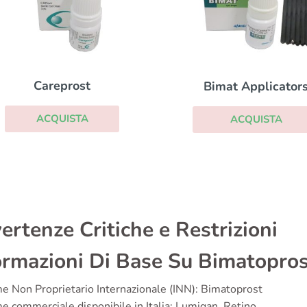
Careprost
Bimat Applicator
ACQUISTA
ACQUISTA
ertenze Critiche e Restrizioni
ormazioni Di Base Su Bimatopro
 Non Proprietario Internazionale (INN): Bimatoprost
 commerciale disponibile in Italia: Lumigan, Retino