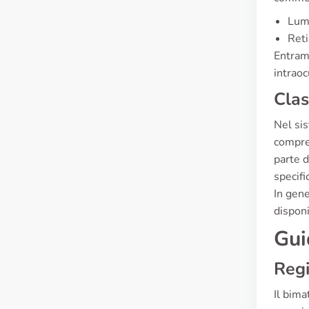
Lumi
Reti
Entramb
intraoc
Clas
Nel sis
compre
parte d
specifi
In gene
disponi
Gui
Regi
Il bima