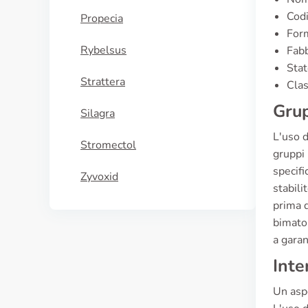
Cod
Propecia
Form
Rybelsus
Fabb
Stat
Strattera
Clas
Grup
Silagra
L'uso d
Stromectol
gruppi 
specifi
Zyvoxid
stabili
prima 
bimatop
a garan
Inte
Un aspe