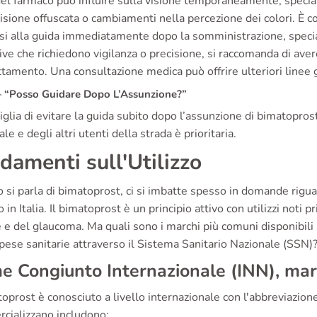
el farmaco può influire sulla visione temporaneamente, special
sione offuscata o cambiamenti nella percezione dei colori. È c
i alla guida immediatamente dopo la somministrazione, special
ive che richiedono vigilanza o precisione, si raccomanda di avere
ttamento. Una consultazione medica può offrire ulteriori linee
“Posso Guidare Dopo L’Assunzione?”
iglia di evitare la guida subito dopo l’assunzione di bimatoprost
le e degli altri utenti della strada è prioritaria.
damenti sull'Utilizzo
si parla di bimatoprost, ci si imbatte spesso in domande riguard
 in Italia. Il bimatoprost è un principio attivo con utilizzi not
 e del glaucoma. Ma quali sono i marchi più comuni disponibili
pese sanitarie attraverso il Sistema Sanitario Nazionale (SSN)
 Congiunto Internazionale (INN), march
toprost è conosciuto a livello internazionale con l'abbreviazione I
cializzano includono: