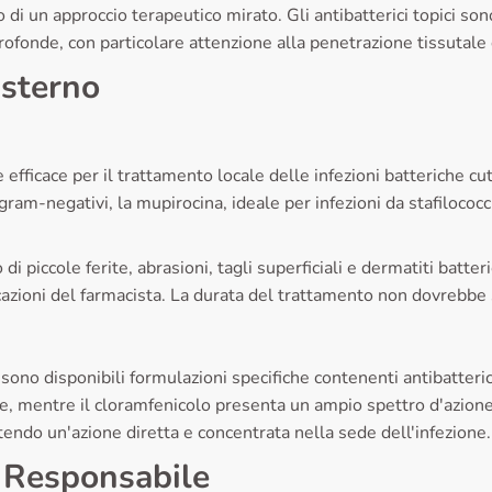
 di un approccio terapeutico mirato. Gli antibatterici topici sono
profonde, con particolare attenzione alla penetrazione tissutale 
Esterno
ficace per il trattamento locale delle infezioni batteriche cutane
am-negativi, la mupirocina, ideale per infezioni da stafilococchi
i piccole ferite, abrasioni, tagli superficiali e dermatiti batte
cazioni del farmacista. La durata del trattamento non dovrebbe
i, sono disponibili formulazioni specifiche contenenti antibatte
he, mentre il cloramfenicolo presenta un ampio spettro d'azione
tendo un'azione diretta e concentrata nella sede dell'infezione.
o Responsabile