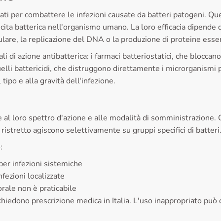
ati per combattere le infezioni causate da batteri patogeni. Qu
ita batterica nell'organismo umano. La loro efficacia dipende dal
llulare, la replicazione del DNA o la produzione di proteine essen
i di azione antibatterica: i farmaci batteriostatici, che bloccan
elli battericidi, che distruggono direttamente i microrganismi 
tipo e alla gravità dell'infezione.
e al loro spettro d'azione e alle modalità di somministrazione. G
istretto agiscono selettivamente su gruppi specifici di batteri
:
per infezioni sistemiche
nfezioni localizzate
 orale non è praticabile
 richiedono prescrizione medica in Italia. L'uso inappropriato p