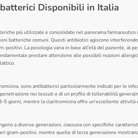
atterici Disponibili in Italia
eriche più utilizzate e consolidate nel panorama farmaceutico ita
fezioni batteriche comuni. Questi antibiotici agiscono interferendo
m-positivi. La posologia varia in base all'età del paziente, al p
ondamentale prestare attenzione alle possibili reazioni allergi
lattico.
tromicina, sono antibatterici particolarmente indicati per le infez
enetrazione nei tessuti e di un profilo di tollerabilità general
3-5 giorni, mentre la claritromicina offre un'eccellente attività c
gono a diverse generazioni, ciascuna con specifiche caratteris
eri gram-positivi, mentre quelle di terza generazione mostrano