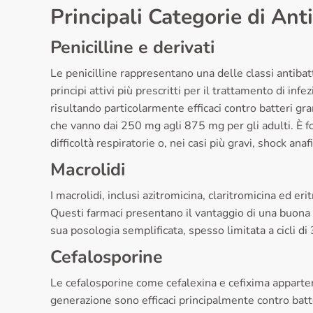
Principali Categorie di Antib
Penicilline e derivati
Le penicilline rappresentano una delle classi antibatt
principi attivi più prescritti per il trattamento di in
risultando particolarmente efficaci contro batteri gra
che vanno dai 250 mg agli 875 mg per gli adulti. È f
difficoltà respiratorie o, nei casi più gravi, shock anafi
Macrolidi
I macrolidi, inclusi azitromicina, claritromicina ed eri
Questi farmaci presentano il vantaggio di una buona p
sua posologia semplificata, spesso limitata a cicli di 
Cefalosporine
Le cefalosporine come cefalexina e cefixima apparten
generazione sono efficaci principalmente contro batt