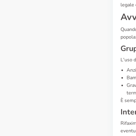
legale 
Avv
Quando 
popolaz
Grup
L'uso d
Anzi
Bamb
Grav
term
È sempr
Inte
Rifaxim
eventua