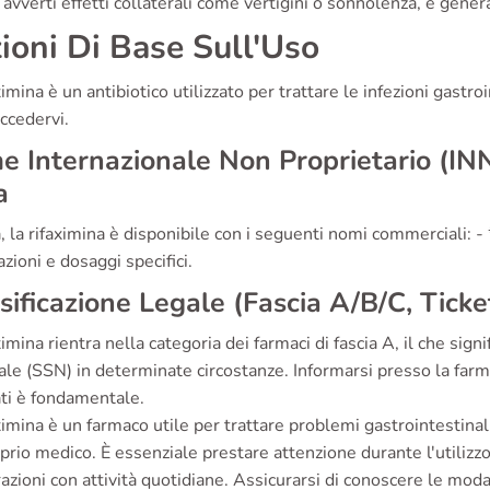
avverti effetti collaterali come vertigini o sonnolenza, è gene
ioni Di Base Sull'Uso
ximina è un antibiotico utilizzato per trattare le infezioni gastro
ccedervi.
 Internazionale Non Proprietario (IN
a
ia, la rifaximina è disponibile con i seguenti nomi commerciali:
zioni e dosaggi specifici.
sificazione Legale (Fascia A/B/C, Tick
ximina rientra nella categoria dei farmaci di fascia A, il che sign
le (SSN) in determinate circostanze. Informarsi presso la farmac
ati è fondamentale.
ximina è un farmaco utile per trattare problemi gastrointestina
prio medico. È essenziale prestare attenzione durante l'utilizzo
razioni con attività quotidiane. Assicurarsi di conoscere le moda