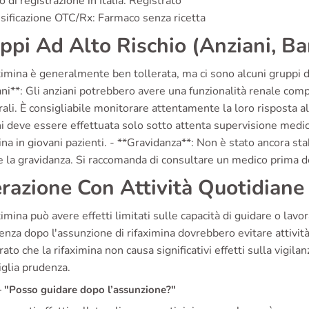
o di registrazione in Italia: Registrato
sificazione OTC/Rx: Farmaco senza ricetta
ppi Ad Alto Rischio (Anziani, B
ximina è generalmente ben tollerata, ma ci sono alcuni gruppi di
ni**: Gli anziani potrebbero avere una funzionalità renale compr
rali. È consigliabile monitorare attentamente la loro risposta 
 deve essere effettuata solo sotto attenta supervisione medica.
ina in giovani pazienti. - **Gravidanza**: Non è stato ancora sta
 la gravidanza. Si raccomanda di consultare un medico prima de
erazione Con Attività Quotidiane
ximina può avere effetti limitati sulle capacità di guidare o lavor
nza dopo l'assunzione di rifaximina dovrebbero evitare attivit
ato che la rifaximina non causa significativi effetti sulla vigil
iglia prudenza.
"Posso guidare dopo l’assunzione?"