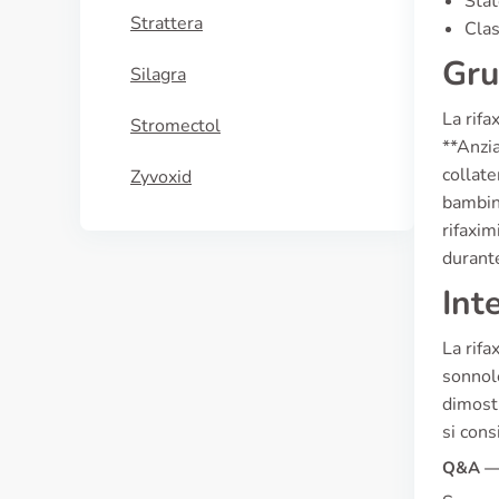
Stat
Strattera
Clas
Gru
Silagra
La rifa
Stromectol
**Anzia
collate
Zyvoxid
bambini
rifaxim
durante
Int
La rifa
sonnole
dimostr
si cons
Q&A — 