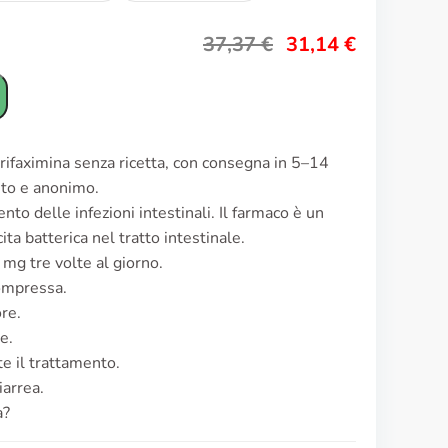
37,37
€
31,14
€
 rifaximina senza ricetta, con consegna in 5–14
reto e anonimo.
ento delle infezioni intestinali. Il farmaco è un
ita batterica nel tratto intestinale.
 mg tre volte al giorno.
ompressa.
ore.
e.
te il trattamento.
iarrea.
a?