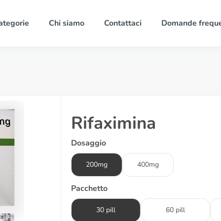
ategorie
Chi siamo
Contattaci
Domande freque
Rifaximina
Dosaggio
200mg
400mg
Pacchetto
30 pill
60 pill