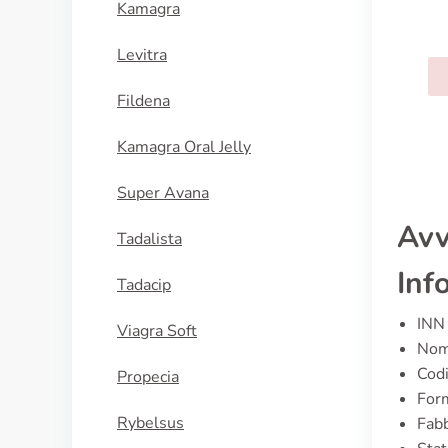
Kamagra
Furadantin
Levitra
ACQUISTA
Fildena
Kamagra Oral Jelly
Super Avana
Avv
Tadalista
Inf
Tadacip
INN 
Viagra Soft
Nome
Cod
Propecia
For
Rybelsus
Fabb