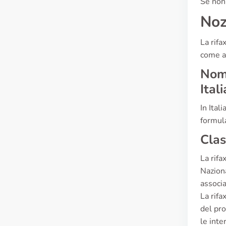
Se non 
Noz
La rifa
come a
Nome
Itali
In Ital
formula
Clas
La rifa
Naziona
associ
La rifa
del pro
le inte