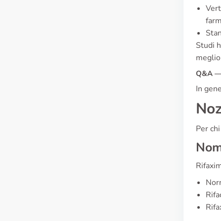
Vert
farm
Stan
Studi h
meglio
Q&A — 
In gene
Noz
Per chi
Nome
Rifaxim
Nor
Rif
Rifa