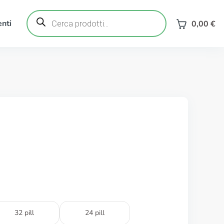
Ricerca
prodotti
nti
0,00
€
32 pill
24 pill