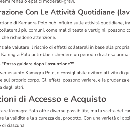
lemi renali o epatici moderati-gravi.
razione Con Le Attività Quotidiane (lav
zione di Kamagra Polo può influire sulle attività quotidiane, incl
 collaterali più comuni, come mal di testa e vertigini, possono
 che richiedono attenzione.
ziale valutare il rischio di effetti collaterali in base alla propri
i Kamagra Polo potrebbe richiedere un periodo di attesa prima d
"Posso guidare dopo l’assunzione?"
er assunto Kamagra Polo, è consigliabile evitare attività di gui
ce sul proprio corpo. Gli effetti possono variare, e la prudenza
a degli altri.
ioni di Accesso e Acquisto
are Kamagra Polo offre diverse possibilità, ma la scelta del c
re la validità e la sicurezza del prodotto. Con una varietà di op
o di ciascuna.