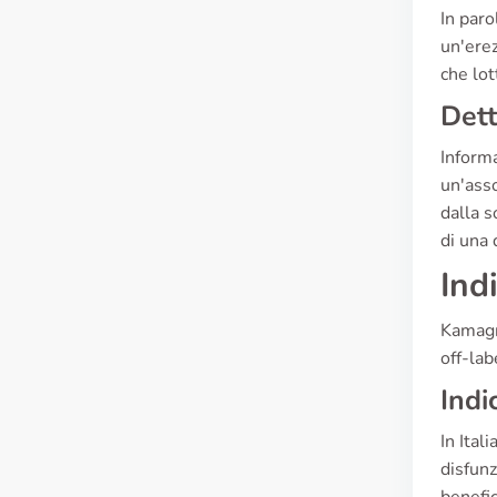
In paro
un'ere
che lot
Dett
Informa
un'asso
dalla s
di una 
Ind
Kamagra
off-lab
Indi
In Ital
disfunz