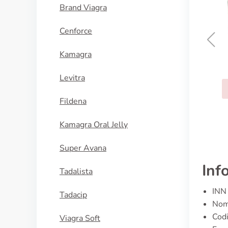
Brand Viagra
Cenforce
Kamagra
Sildalis
Levitra
ACQUISTA
Fildena
Kamagra Oral Jelly
Super Avana
Inf
Tadalista
INN 
Tadacip
Nome
Cod
Viagra Soft