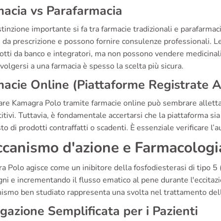
acia vs Parafarmacia
tinzione importante si fa tra farmacie tradizionali e parafarma
 da prescrizione e possono fornire consulenze professionali. L
otti da banco e integratori, ma non possono vendere medicinali
ivolgersi a una farmacia è spesso la scelta più sicura.
acie Online (Piattaforme Registrate 
re Kamagra Polo tramite farmacie online può sembrare allettan
tivi. Tuttavia, è fondamentale accertarsi che la piattaforma sia 
sto di prodotti contraffatti o scadenti. È essenziale verificare l’
canismo d'azione e Farmacologi
 Polo agisce come un inibitore della fosfodiesterasi di tipo 5 
ni e incrementando il flusso ematico al pene durante l'eccitazio
ismo ben studiato rappresenta una svolta nel trattamento della
gazione Semplificata per i Pazienti