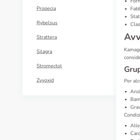
For
Propecia
Fabb
Stat
Rybelsus
Clas
Avv
Strattera
Kamagr
Silagra
conside
Stromectol
Grup
Zyvoxid
Per alc
Anzi
Bamb
Grav
Condizi
Alle
Card