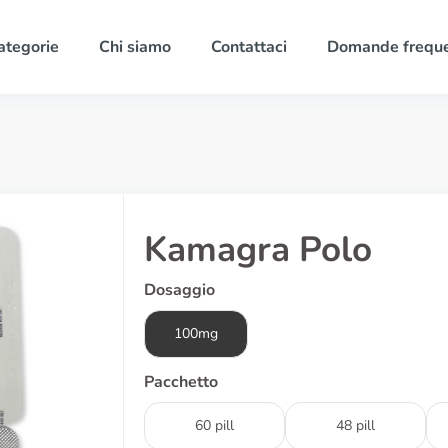
ategorie
Chi siamo
Contattaci
Domande freque
Kamagra Polo
Dosaggio
100mg
Pacchetto
60 pill
48 pill