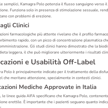
le semplici, Kamagra Polo potenzia il flusso sanguigno verso il
zione. Funziona solo in presenza di stimolazione sessuale, re
tano con problemi di erezione.
agli Clinici
zioni farmacologiche più attente rivelano che il profilo farma
rbimento rapido, con un picco di concentrazione plasmatica ch
omministrazione. Gli studi clinici hanno dimostrato che la biodis
dieta leggera, il che può migliorare ulteriormente i risultati clini
icazioni e Usabilità Off-Label
 Polo è principalmente indicato per il trattamento della disfunz
el che meritano attenzione, specialmente in contesti clinici.
cazioni Mediche Approvate in Italia
ia, le linee guida AIFA specificano che Kamagra Polo, contenente
ione erettile. È importante che i pazienti seguano quanto indi