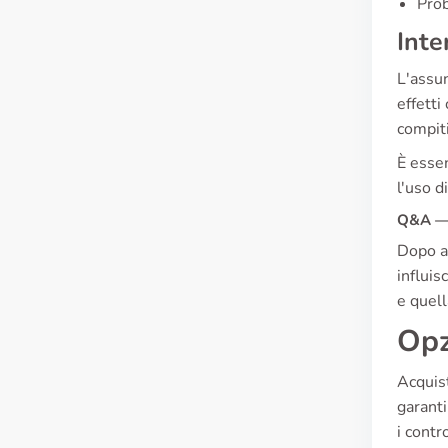
Prob
Inte
L'assun
effetti
compiti
È essen
l'uso d
Q&A — 
Dopo av
influis
e quell
Opz
Acquist
garanti
i contr