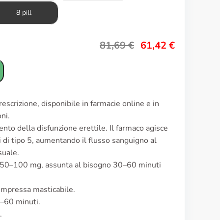
8 pill
81,69
€
61,42
€
scrizione, disponibile in farmacie online e in
ni.
nto della disfunzione erettile. Il farmaco agisce
i di tipo 5, aumentando il flusso sanguigno al
suale.
i 50–100 mg, assunta al bisogno 30–60 minuti
ompressa masticabile.
0–60 minuti.
.