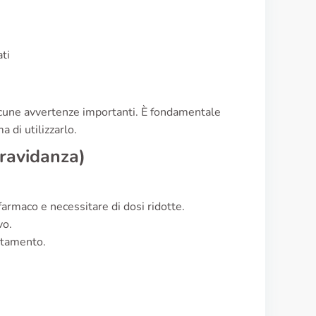
ati
lcune avvertenze importanti. È fondamentale
a di utilizzarlo.
gravidanza)
farmaco e necessitare di dosi ridotte.
vo.
ttamento.