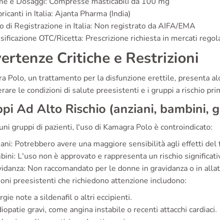
me e Dosaggi: Compresse masticabili da 100 mg
ricanti in Italia: Ajanta Pharma (India)
o di Registrazione in Italia: Non registrato da AIFA/EMA
sificazione OTC/Ricetta: Prescrizione richiesta in mercati regol
ertenze Critiche e Restrizioni
a Polo, un trattamento per la disfunzione erettile, presenta a
rare le condizioni di salute preesistenti e i gruppi a rischio prim
pi Ad Alto Rischio (anziani, bambini, 
uni gruppi di pazienti, l'uso di Kamagra Polo è controindicato:
ani: Potrebbero avere una maggiore sensibilità agli effetti del 
ini: L'uso non è approvato e rappresenta un rischio significati
idanza: Non raccomandato per le donne in gravidanza o in alla
oni preesistenti che richiedono attenzione includono:
rgie note a sildenafil o altri eccipienti.
iopatie gravi, come angina instabile o recenti attacchi cardiaci.