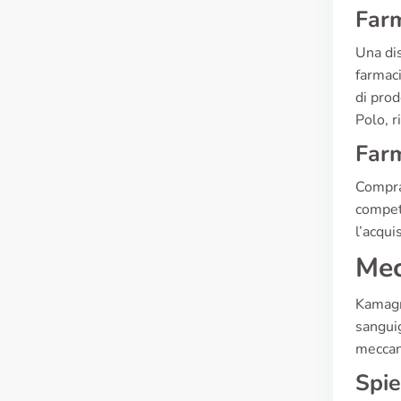
Farm
Una dis
farmaci
di prod
Polo, r
Farm
Compra
competi
l’acqui
Mec
Kamagra
sanguig
meccan
Spie