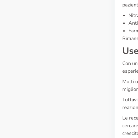
pazient
Nitr
Anti
Farm
Rimaner
Use
Con una
esperie
Molti u
miglior
Tuttavi
reazion
Le rece
cercare
crescit