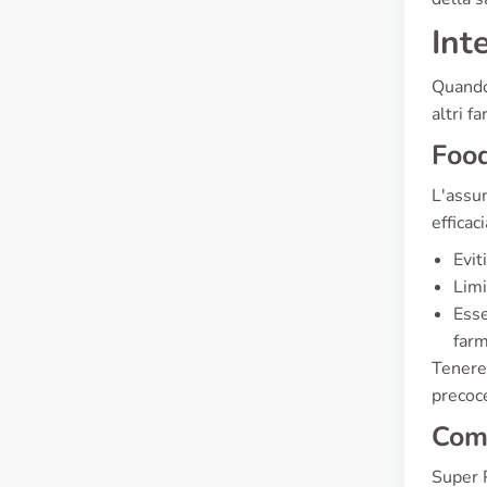
Int
Quando 
altri fa
Food
L'assun
efficaci
Evit
Limi
Esse
farm
Tenere 
precoc
Comm
Super P