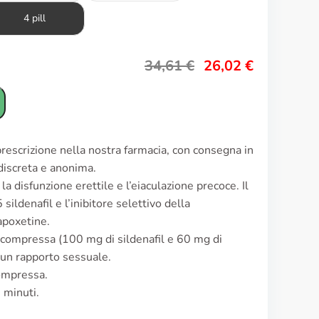
4 pill
34,61
€
26,02
€
rescrizione nella nostra farmacia, con consegna in
 discreta e anonima.
la disfunzione erettile e l’eiaculazione precoce. Il
ildenafil e l’inibitore selettivo della
apoxetine.
 compressa (100 mg di sildenafil e 60 mg di
 un rapporto sessuale.
ompressa.
0 minuti.