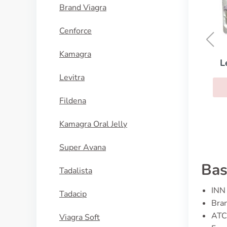
Brand Viagra
Cenforce
Kamagra
Levitra With Dapoxetine
Levitra
ACQUISTA
Fildena
Kamagra Oral Jelly
Super Avana
Bas
Tadalista
INN 
Tadacip
Bran
ATC 
Viagra Soft