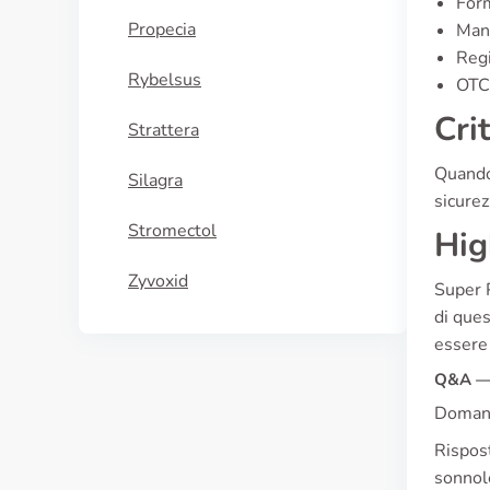
For
Propecia
Manu
Regi
Rybelsus
OTC 
Cri
Strattera
Quando 
Silagra
sicurez
Stromectol
Hig
Zyvoxid
Super P
di ques
essere
Q&A — 
Domand
Rispost
sonnol