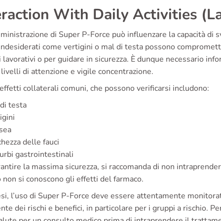
eraction With Daily Activities (L
inistrazione di Super P-Force può influenzare la capacità di s
 indesiderati come vertigini o mal di testa possono compromet
 lavorativi o per guidare in sicurezza. È dunque necessario info
 livelli di attenzione e vigile concentrazione.
effetti collaterali comuni, che possono verificarsi includono:
di testa
igini
sea
hezza delle fauci
urbi gastrointestinali
antire la massima sicurezza, si raccomanda di non intraprender
non si conoscono gli effetti del farmaco.
tesi, l’uso di Super P-Force deve essere attentamente monitora
nte dei rischi e benefici, in particolare per i gruppi a rischio. 
alute per un consulto medico prima di intraprendere il trattam