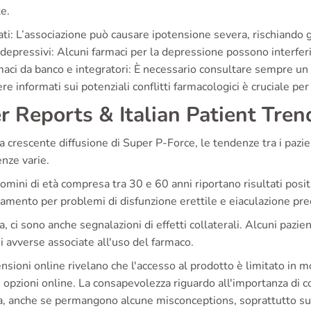
e.
ati: L’associazione può causare ipotensione severa, rischiando g
depressivi: Alcuni farmaci per la depressione possono interferi
aci da banco e integratori: È necessario consultare sempre un
e informati sui potenziali conflitti farmacologici è cruciale per
r Reports & Italian Patient Tren
 crescente diffusione di Super P-Force, le tendenze tra i pazie
nze varie.
omini di età compresa tra 30 e 60 anni riportano risultati posit
amento per problemi di disfunzione erettile e eiaculazione pre
a, ci sono anche segnalazioni di effetti collaterali. Alcuni paz
i avverse associate all'uso del farmaco.
nsioni online rivelano che l'accesso al prodotto è limitato in mo
 opzioni online. La consapevolezza riguardo all'importanza di 
a, anche se permangono alcune misconceptions, soprattutto sui