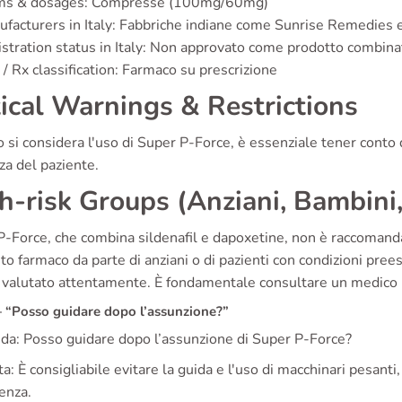
ms & dosages: Compresse (100mg/60mg)
facturers in Italy: Fabbriche indiane come Sunrise Remedies 
stration status in Italy: Non approvato come prodotto combina
/ Rx classification: Farmaco su prescrizione
tical Warnings & Restrictions
si considera l'uso di Super P-Force, è essenziale tener conto d
za del paziente.
h-risk Groups (Anziani, Bambini
-Force, che combina sildenafil e dapoxetine, non è raccomanda
to farmaco da parte di anziani o di pazienti con condizioni pree
 valutato attentamente. È fondamentale consultare un medico p
“Posso guidare dopo l’assunzione?”
a: Posso guidare dopo l’assunzione di Super P-Force?
a: È consigliabile evitare la guida e l'uso di macchinari pesant
enza.