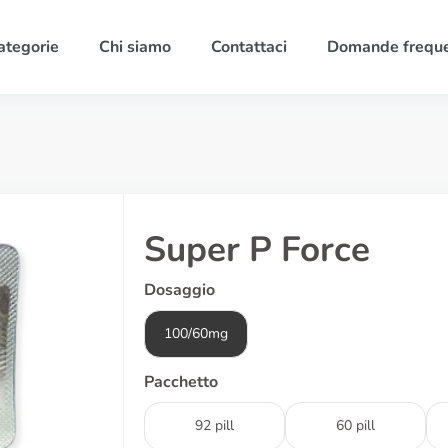
ategorie
Chi siamo
Contattaci
Domande freque
Super P Force
Dosaggio
100/60mg
Pacchetto
92 pill
60 pill