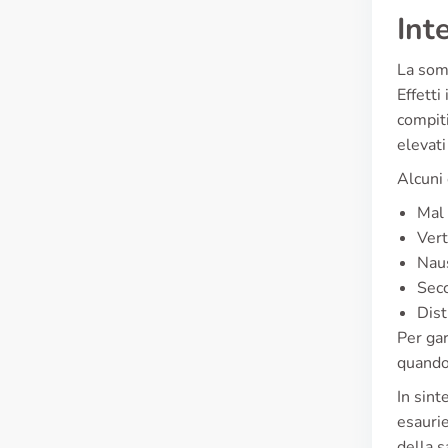
Int
La somm
Effetti
compiti
elevati
Alcuni 
Mal 
Vert
Nau
Secc
Dist
Per gar
quando 
In sin
esaurie
della s