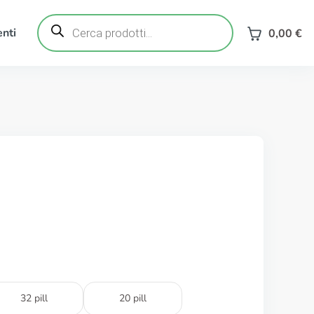
Ricerca
prodotti
nti
0,00
€
32 pill
20 pill