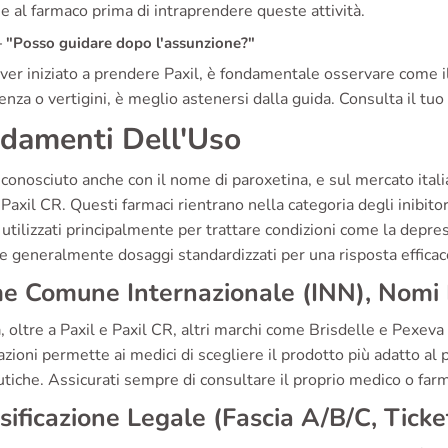
e al farmaco prima di intraprendere queste attività.
"Posso guidare dopo l'assunzione?"
er iniziato a prendere Paxil, è fondamentale osservare come il 
nza o vertigini, è meglio astenersi dalla guida. Consulta il tuo 
damenti Dell'Uso
 conosciuto anche con il nome di paroxetina, e sul mercato ital
 Paxil CR. Questi farmaci rientrano nella categoria degli inibitor
 utilizzati principalmente per trattare condizioni come la depres
 generalmente dosaggi standardizzati per una risposta efficac
 Comune Internazionale (INN), Nomi D
ia, oltre a Paxil e Paxil CR, altri marchi come Brisdelle e Pexev
zioni permette ai medici di scegliere il prodotto più adatto al
tiche. Assicurati sempre di consultare il proprio medico o farma
sificazione Legale (Fascia A/B/C, Tick