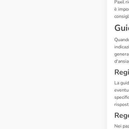
Paxil r
è impor
consigl
Gui
Quando 
indicaz
general
d'ansia
Reg
La guid
eventua
specifi
rispost
Rego
Nei paz