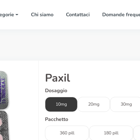
egorie
Chi siamo
Contattaci
Domande freque
Paxil
Dosaggio
10mg
20mg
30mg
Pacchetto
360 pill
180 pill