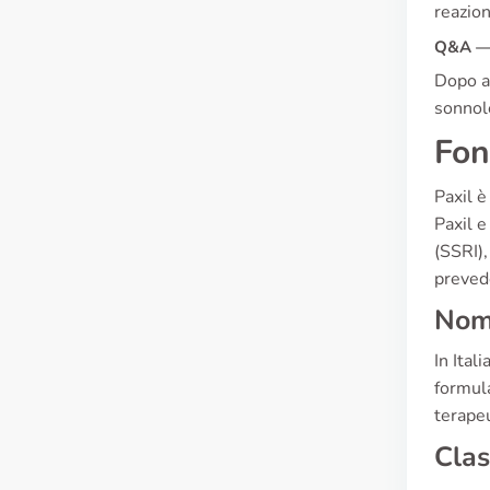
reazion
Q&A — 
Dopo av
sonnole
Fon
Paxil è
Paxil e
(SSRI),
prevede
Nome
In Ital
formula
terapeu
Clas