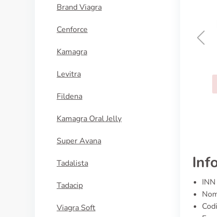
Brand Viagra
Cenforce
Kamagra
Amitriptilina
Levitra
ACQUISTA
Fildena
Kamagra Oral Jelly
Super Avana
Inf
Tadalista
INN 
Tadacip
Nome
Cod
Viagra Soft