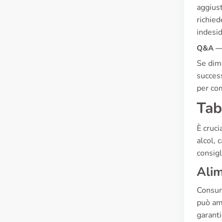
aggiust
richied
indesid
Q&A — 
Se dime
success
per co
Tab
È cruci
alcol, 
consigl
Alim
Consuma
può amp
garanti