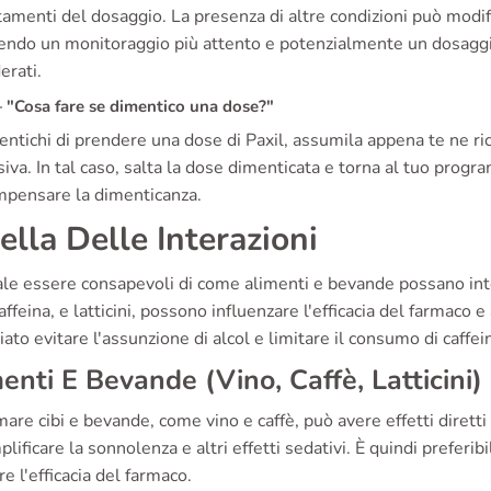
amenti del dosaggio. La presenza di altre condizioni può modific
endo un monitoraggio più attento e potenzialmente un dosaggio r
erati.
"Cosa fare se dimentico una dose?"
ntichi di prendere una dose di Paxil, assumila appena te ne ri
iva. In tal caso, salta la dose dimenticata e torna al tuo pr
mpensare la dimenticanza.
ella Delle Interazioni
ale essere consapevoli di come alimenti e bevande possano inte
caffeina, e latticini, possono influenzare l'efficacia del farmaco e 
iato evitare l'assunzione di alcol e limitare il consumo di caffe
enti E Bevande (Vino, Caffè, Latticini)
re cibi e bevande, come vino e caffè, può avere effetti diretti 
lificare la sonnolenza e altri effetti sedativi. È quindi preferib
re l'efficacia del farmaco.