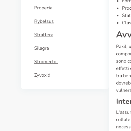
Form
Propecia
Prod
Stat
Rybelsus
Clas
Avv
Strattera
Paxil, 
Silagra
comport
sono co
Stromectol
effetti
Zyvoxid
tra ben
dovreb
vulnerab
Inte
L'assun
collate
necessa