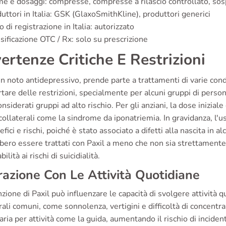
e e dosaggi: compresse, compresse a rilascio controllato, so
uttori in Italia: GSK (GlaxoSmithKline), produttori generici
o di registrazione in Italia: autorizzato
sificazione OTC / Rx: solo su prescrizione
ertenze Critiche E Restrizioni
un noto antidepressivo, prende parte a trattamenti di varie cond
are delle restrizioni, specialmente per alcuni gruppi di persone
nsiderati gruppi ad alto rischio. Per gli anziani, la dose iniziale
 collaterali come la sindrome da iponatriemia. In gravidanza, l'
efici e rischi, poiché è stato associato a difetti alla nascita in a
bero essere trattati con Paxil a meno che non sia strettamente
ilità ai rischi di suicidialità.
razione Con Le Attività Quotidiane
zione di Paxil può influenzare le capacità di svolgere attività qu
rali comuni, come sonnolenza, vertigini e difficoltà di concent
ria per attività come la guida, aumentando il rischio di inciden