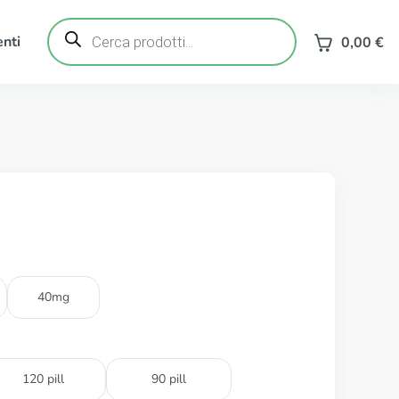
Ricerca
prodotti
nti
0,00
€
40mg
120 pill
90 pill