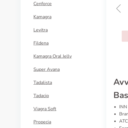
Cenforce
Kamagra
Budesonide
Levitra
ACQUISTA
Fildena
Kamagra Oral Jelly
Super Avana
Avv
Tadalista
Bas
Tadacip
INN 
Viagra Soft
Bran
ATC
Propecia