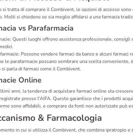
si tratta di comprare il Combivent, le opzioni di accesso sono cru
. Molti si chiedono se sia meglio affidarsi a una farmacia tradi
acia vs Parafarmacia
acie: Questi luoghi offrono assistenza professionale, consigli s
medici.
farmacie: Possono vendere farmaci da banco e alcuni farmaci re
e le parafarmacie possano sembrare una scelta conveniente, è
si parla di farmaci come il Combivent.
acie Online
ltimi anni, la tendenza di acquistare farmaci online sta crescen
registrate presso l'AIFA. Questo garantisce che i prodotti acquis
orme sono affidabili, e comprare da fonti non autorizzate può e
canismo & Farmacologia
ento in cui si utilizza il Combivent, che combina ipratropio e