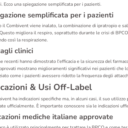
i. Ecco una spiegazione semplificata per i pazienti.
gazione semplificata per i pazienti
il Combivent viene inalato, la combinazione di ipratropio e sal
Questo migliora il respiro, soprattutto durante le crisi di BPC
ando così la respirazione.
agli clinici
e recenti hanno dimostrato l'efficacia e la sicurezza del farma
pprovati mostrano miglioramenti significativi nei pazienti che l
iato come i pazienti avessero ridotto la frequenza degli attacchi
icazioni & Usi Off-Label
ivent ha indicazioni specifiche ma, in alcuni casi, il suo utilizz
te ufficialmente. È importante conoscere sia le indicazioni uffici
cazioni mediche italiane approvate
aco è utilizzato principalmente per trattare la BPCO e come ter