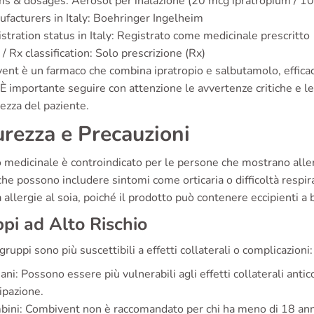
s & dosages: Aerosol per inalazione (20 mcg ipratropium / 1
facturers in Italy: Boehringer Ingelheim
stration status in Italy: Registrato come medicinale prescritto
/ Rx classification: Solo prescrizione (Rx)
ent è un farmaco che combina ipratropio e salbutamolo, effica
 importante seguire con attenzione le avvertenze critiche e le r
rezza del paziente.
urezza e Precauzioni
medicinale è controindicato per le persone che mostrano aller
che possono includere sintomi come orticaria o difficoltà resp
a allergie al soia, poiché il prodotto può contenere eccipienti a 
pi ad Alto Rischio
gruppi sono più suscettibili a effetti collaterali o complicazioni:
ani: Possono essere più vulnerabili agli effetti collaterali anti
ipazione.
ini: Combivent non è raccomandato per chi ha meno di 18 anni