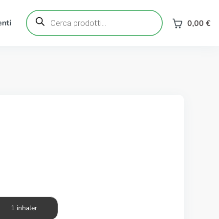
Ricerca
prodotti
nti
0,00
€
1 inhaler