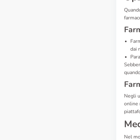
Quando 
farmaco
Farm
Farm
dai 
Para
Sebben
quando 
Farm
Negli u
online 
piattaf
Mec
Nel mom