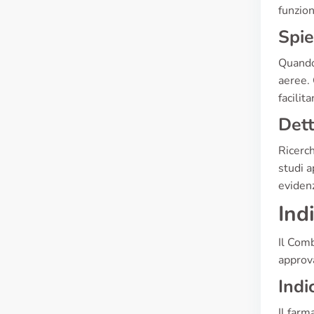
funzion
Spie
Quando 
aeree. 
facilit
Dett
Ricerch
studi a
evidenz
Ind
Il Comb
approva
Indi
Il farm