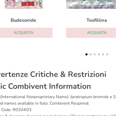
Teofillina
Ventolin Inhal
ACQUISTA
ACQUISTA
ertenze Critiche & Restrizioni
ic Combivent Information
(International Nonproprietary Name): Ipratropium bromide e S
d names available in Italy: Combivent Respimat
 Code: R03AK03