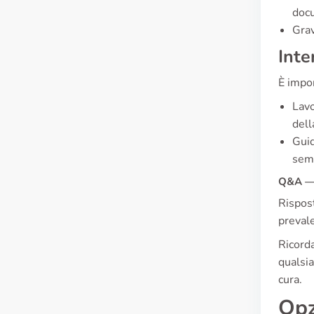
doc
Grav
Inte
È impor
Lavo
dell
Guid
semp
Q&A — 
Rispost
prevale
Ricorda
qualsia
cura.
Opz