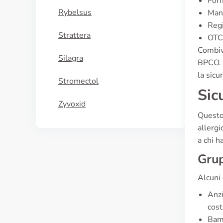
Form
Rybelsus
Manu
Regi
Strattera
OTC 
Combiv
Silagra
BPCO. È
la sicu
Stromectol
Sic
Zyvoxid
Questo 
allergi
a chi h
Grup
Alcuni 
Anzi
cost
Bamb