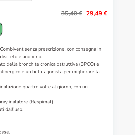
35,40
€
29,49
€
e Combivent senza prescrizione, con consegna in
o discreto e anonimo.
nto della bronchite cronica ostruttiva (BPCO) e
olinergico e un beta-agonista per migliorare la
inalazione quattro volte al giorno, con un
ray inalatore (Respimat).
ti dall’uso.
osse.