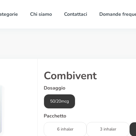
ategorie
Chi siamo
Contattaci
Domande freque
Combivent
Dosaggio
50/20mcg
Pacchetto
6 inhaler
3 inhaler