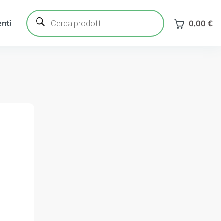
Ricerca
prodotti
nti
0,00
€